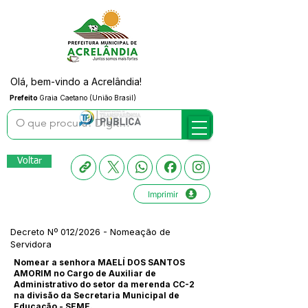
Olá, bem-vindo a Acrelândia!
Prefeito
Graia Caetano (União Brasil)
Voltar
Imprimir
Decreto Nº 012/2026 - Nomeação de
Servidora
Nomear a senhora MAELÍ DOS SANTOS
AMORIM no Cargo de Auxiliar de
Administrativo do setor da merenda CC-2
na divisão da Secretaria Municipal de
Educação - SEME.