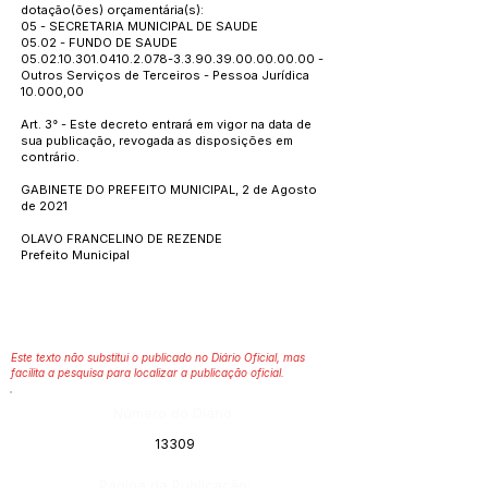
dotação(ões) orçamentária(s):
05 - SECRETARIA MUNICIPAL DE SAUDE
05.02 - FUNDO DE SAUDE
05.02.10.301.0410.2.078
-3.3.90.39.00.00.00.00 -
Outros Serviços de Terceiros - Pessoa Jurídica
10.000,00
Art. 3° - Este decreto entrará em vigor na data de
sua publicação, revogada as disposições em
contrário.
GABINETE DO PREFEITO MUNICIPAL, 2 de Agosto
de 2021
OLAVO FRANCELINO DE REZENDE
Prefeito Municipal
Este texto não substitui o publicado no Diário Oficial, mas
facilita a pesquisa para localizar a publicação oficial.
Número do Diário:
13309
Página da Publicação: