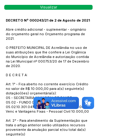
Visualizar
DECRETO Nº 000243/21 de 2 de Agosto de 2021
Abre crédito adicional - suplementar - originário
do orçamento geral no Orçamento programa de
2021.
O PREFEITO MUNICIPAL DE Acrelândia no uso de
suas atribuições que lhe confere a Lei Orgânica
do Município de Acrelândia e autorização contida
na Lei Municipal nº 000753/20 de 17 de Dezembro
de 2020.
D E C R E T A:
Art. 1° - Fica aberto no corrente exercício Crédito
no valor de R$ 10.000,00 para a(s) seguinte(s)
dotação(ões) orçamentária(s):
05 - SECRETARIA MUNICIPAL DE SAUDE
05.02 - FUNDO DE SAUDE
05.02.10.301.0410.2.079
-3.1.90.11.00.00.00.00 -
Venc e Vantagens Fixas - Pessoal Civil 10.000,00
Art. 2° - Para atendimento da Suplementação que
trata o artigo anterior serão utilizados recursos
proveniente da anulação parcial e/ou total da(s)
seguinte(s)