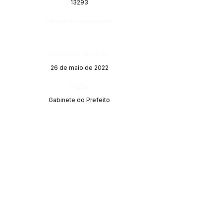
13293
Página da Publicação:
Data da Publicação:
26 de maio de 2022
Órgão:
Gabinete do Prefeito