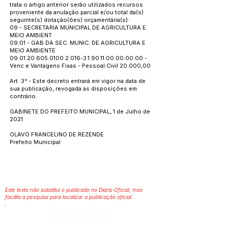
trata o artigo anterior serão utilizados recursos
proveniente da anulação parcial e/ou total da(s)
seguinte(s) dotação(ões) orçamentária(s):
09 - SECRETARIA MUNICIPAL DE AGRICULTURA E
MEIO AMBIENT
09.01 - GAB DA SEC. MUNIC. DE AGRICULTURA E
MEIO AMBIENTE
09.01.20.605.0100.2.016
-3.1.90.11.00.00.00.00 -
Venc e Vantagens Fixas - Pessoal Civil 20.000,00
Art. 3° - Este decreto entrará em vigor na data de
sua publicação, revogada as disposições em
contrário.
GABINETE DO PREFEITO MUNICIPAL, 1 de Julho de
2021
OLAVO FRANCELINO DE REZENDE
Prefeito Municipal
Este texto não substitui o publicado no Diário Oficial, mas
facilita a pesquisa para localizar a publicação oficial.
Número do Diário: