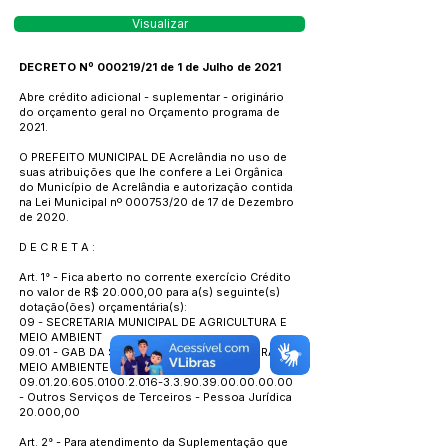
Visualizar
DECRETO Nº 000219/21 de 1 de Julho de 2021
Abre crédito adicional - suplementar - originário
do orçamento geral no Orçamento programa de
2021.
O PREFEITO MUNICIPAL DE Acrelândia no uso de
suas atribuições que lhe confere a Lei Orgânica
do Município de Acrelândia e autorização contida
na Lei Municipal nº 000753/20 de 17 de Dezembro
de 2020.
D E C R E T A :
Art. 1° - Fica aberto no corrente exercício Crédito
no valor de R$ 20.000,00 para a(s) seguinte(s)
dotação(ões) orçamentária(s):
09 - SECRETARIA MUNICIPAL DE AGRICULTURA E
MEIO AMBIENT
09.01 - GAB DA SEC. MUNIC. DE AGRICULTURA E
MEIO AMBIENTE
09.01.20.605.0100.2.016
-3.3.90.39.00.00.00.00
- Outros Serviços de Terceiros - Pessoa Jurídica
20.000,00
Art. 2° - Para atendimento da Suplementação que