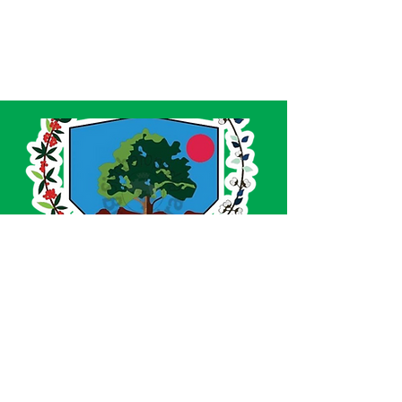
SERVIÇO DE ATENDIMENTO AO CIDADÃO 
(SIC) E OUVIDORIA
Prefeitura de Acrelândia - Estado do Acre
CNPJ 
84.306.737/0001-27
💻Acesso online: 
SIC 
| 
Fale Conosco
 | 
Ouvidoria
| 
Portal de Transparência
 | 
Mapa 