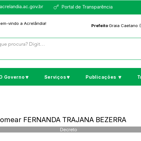
crelandia.ac.gov.br
Portal de Transparência
bem-vindo a Acrelândia!
Prefeito
Graia Caetano (
O Governo🔽
Serviços🔽
Publicações 🔽
T
 Nomear FERNANDA TRAJANA BEZERRA
Decreto