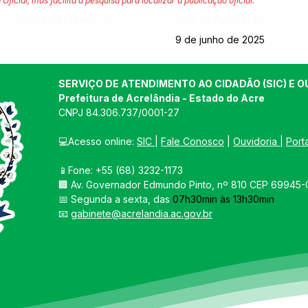
 Oficial, mas facilita a pesquisa para localizar a publicação oficial.
Página da Publicação:
Data da Publicação:
9 de junho de 2025
SERVIÇO DE ATENDIMENTO AO CIDADÃO (SIC) E O
Prefeitura de Acrelândia - Estado do Acre
CNPJ 
84.306.737/0001-27
💻Acesso online: 
SIC 
| 
Fale Conosco
 | 
Ouvidoria
| 
Port
📱Fone: +55 
(68) 3232-1173
🏢 
Av. Governador Edmundo Pinto, nº 810 CEP 69945-0
📅 Segunda a sexta, das 
07h30min às 13h30min
📧 
gabinete@acrelandia.ac.gov.br