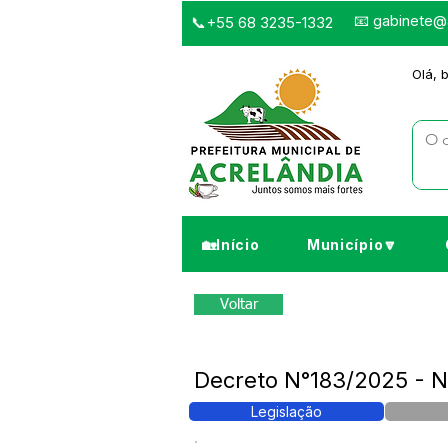
📧
gabinete@a
📞+55 68 3235-1332
Olá, 
🏡Início
Município🔽
Voltar
Decreto N°183/2025 -
Legislação