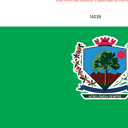
Este texto não substitui o publicado no Diário
Número do Diário:
14039