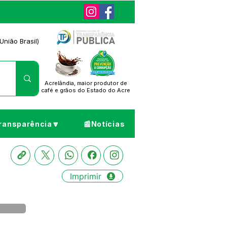
União Brasil)
Acrelândia, maior produtor de
café
e grãos do Estado do Acre
ransparência🔽
📰Notícias
Imprimir