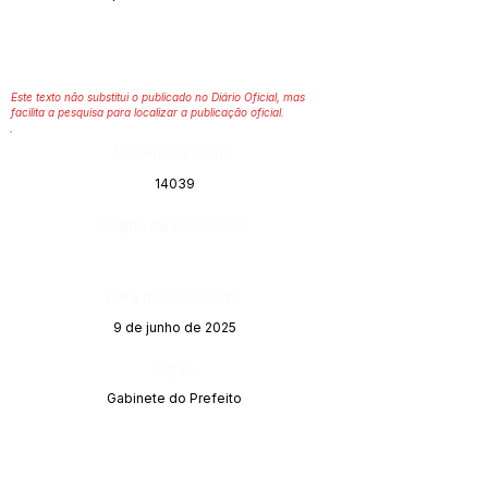
Este texto não substitui o publicado no Diário Oficial, mas
facilita a pesquisa para localizar a publicação oficial.
Número do Diário:
14039
Página da Publicação:
Data da Publicação:
9 de junho de 2025
Órgão:
Gabinete do Prefeito