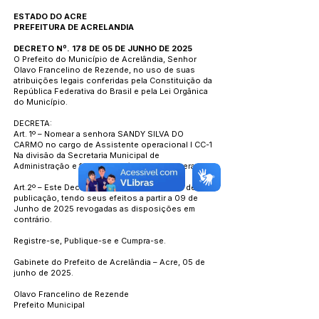
ESTADO DO ACRE
PREFEITURA DE ACRELANDIA
DECRETO Nº. 178 DE 05 DE JUNHO DE 2025
O Prefeito do Município de Acrelândia, Senhor
Olavo Francelino de Rezende, no uso de suas
atribuições legais conferidas pela Constituição da
República Federativa do Brasil e pela Lei Orgânica
do Município.
DECRETA:
Art. 1º – Nomear a senhora SANDY SILVA DO
CARMO no cargo de Assistente operacional l CC-1
Na divisão da Secretaria Municipal de
Administração e f inanças, até ulterior deliberação.
Art.2º – Este Decreto entra em vigor na data de sua
publicação, tendo seus efeitos a partir a 09 de
Junho de 2025 revogadas as disposições em
contrário.
Registre-se, Publique-se e Cumpra-se.
Gabinete do Prefeito de Acrelândia – Acre, 05 de
junho de 2025.
Olavo Francelino de Rezende
Prefeito Municipal