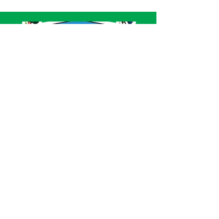
SERVIÇO DE ATENDIMENTO AO CIDADÃO 
(SIC) E OUVIDORIA
Prefeitura de Acrelândia - Estado do Acre
CNPJ 
84.306.737/0001-27
💻Acesso online: 
SIC 
| 
Fale Conosco
 | 
Ouvidoria
| 
Portal de Transparência
 | 
Mapa 
do Site
📱Fone: +55 
(68) 3232-1173
🏢 
Av. Governador Edmundo Pinto, nº 810 