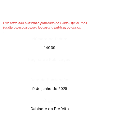
Este texto não substitui o publicado no Diário Oficial, mas
facilita a pesquisa para localizar a publicação oficial.
Número do Diário:
14039
Página da Publicação:
Data da Publicação:
9 de junho de 2025
Órgão:
Gabinete do Prefeito