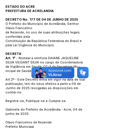
ESTADO DO ACRE
PREFEITURA DE ACRELANDIA
DECRETO No. 177 DE 04 DE JUNHO DE 2025
O Prefeito do Município de Acrelândia, Senhor
Olavo Francelino
de Rezende, no uso de suas atribuições legais
conferidas pela
Constituição da República Federativa do Brasil e
pela Lei Orgânica do Município.
DECRETA:
Art. 1º
- Nomear a senhora DAIANE JAQUELINE
SILVA VEIGANT SILVA no cargo de Coordenadora
da Vigilância em Saude, CC-3 da Secretaria Mu-
nicipal de Saúde, até ulterior deliberação.
Art.2º - Este Decreto entra em vigor na data de sua
publicação, ten-do seus efeitos a partir a 09 de
Junho de 2025 revogadas as disposições em
contrá-rio.
Registre-se, Publique-se e Cumpra-se.
Gabinete do Prefeito de Acrelândia - Acre, 04 de
junho de 2025.
Olavo Francelino de Rezende
Prefeito Municipal