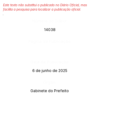
Este texto não substitui o publicado no Diário Oficial, mas
facilita a pesquisa para localizar a publicação oficial.
Número do Diário:
14038
Página da Publicação:
Data da Publicação:
6 de junho de 2025
Órgão:
Gabinete do Prefeito