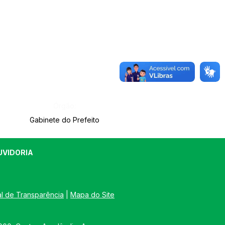
Órgão:
Gabinete do Prefeito
UVIDORIA
al de Transparência
 | 
Mapa do Site