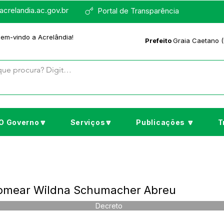
crelandia.ac.gov.br
Portal de Transparência
bem-vindo a Acrelândia!
Prefeito
Graia Caetano (
O Governo🔽
Serviços🔽
Publicações 🔽
T
Nomear Wildna Schumacher Abreu
Decreto