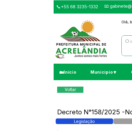
📧
gabinete@a
📞+55 68 3235-1332
Olá, 
🏡Início
Município🔽
Voltar
Decreto N°158/2025 -
Legislação