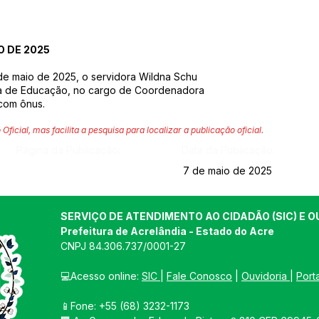
O DE 2025
 de maio de 2025, o servidora Wildna Schu
ria de Educação, no cargo de Coordenadora
com ônus.
 Oficial, mas facilita a pesquisa para localizar a publicação oficial.
Página da Publicação:
Data da Publicação:
7 de maio de 2025
SERVIÇO DE ATENDIMENTO AO CIDADÃO (SIC) E O
Prefeitura de Acrelândia - Estado do Acre
CNPJ 
84.306.737/0001-27
💻Acesso online: 
SIC 
| 
Fale Conosco
 | 
Ouvidoria
| 
Port
📱Fone: +55 
(68) 3232-1173