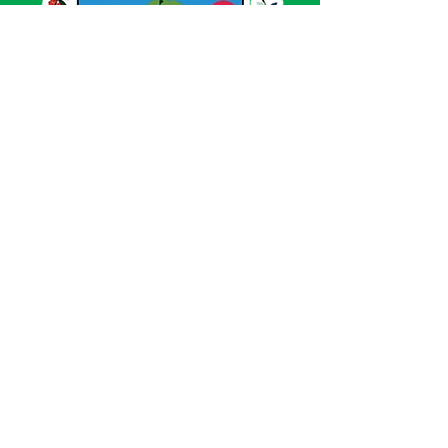
SERVIÇO DE ATENDIMENTO AO CIDADÃO 
(SIC) E OUVIDORIA
Prefeitura de Acrelândia - Estado do Acre
CNPJ 
84.306.737/0001-27
💻Acesso online: 
SIC 
| 
Fale Conosco
 | 
Ouvidoria
| 
Portal de Transparência
 | 
Mapa 
do Site
📱Fone: +55 
(68) 3232-1173
🏢 
Av. Governador Edmundo Pinto, nº 810 
CEP 69945-000, Centro, Acrelândia, Acre
📅 Segunda a sexta, das 
07h30min às 
13h30min