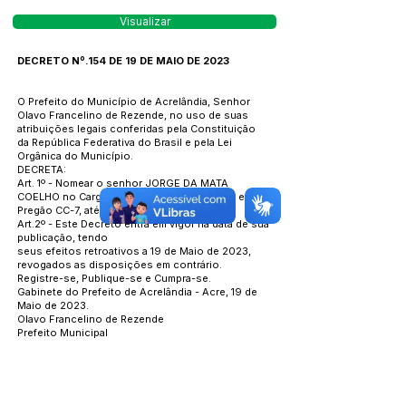
Visualizar
DECRETO Nº.154 DE 19 DE MAIO DE 2023
O Prefeito do Município de Acrelândia, Senhor
Olavo Francelino de Rezende, no uso de suas
atribuições legais conferidas pela Constituição
da República Federativa do Brasil e pela Lei
Orgânica do Município.
DECRETA:
Art. 1º - Nomear o senhor JORGE DA MATA
COELHO no Cargo de Diretor III de Licitação e
Pregão CC-7, até ulterior deliberação.
Art.2º - Este Decreto entra em vigor na data de sua
publicação, tendo
seus efeitos retroativos a 19 de Maio de 2023,
revogados as disposições em contrário.
Registre-se, Publique-se e Cumpra-se.
Gabinete do Prefeito de Acrelândia - Acre, 19 de
Maio de 2023.
Olavo Francelino de Rezende
Prefeito Municipal