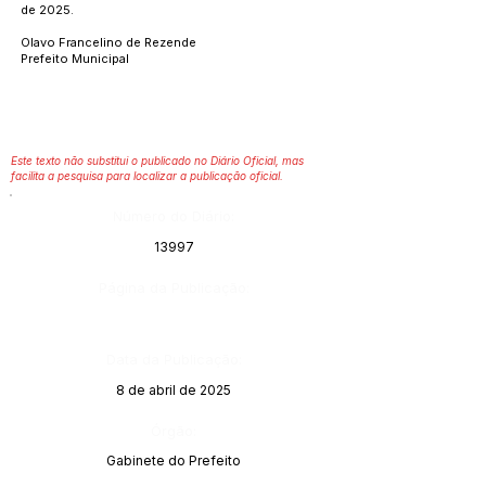
de 2025.
Olavo Francelino de Rezende
Prefeito Municipal
Este texto não substitui o publicado no Diário Oficial, mas
facilita a pesquisa para localizar a publicação oficial.
Número do Diário:
13997
Página da Publicação:
Data da Publicação:
8 de abril de 2025
Órgão:
Gabinete do Prefeito