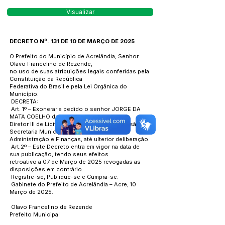
Visualizar
DECRETO Nº. 131 DE 10 DE MARÇO DE 2025
O Prefeito do Município de Acrelândia, Senhor
Olavo Francelino de Rezende,
no uso de suas atribuições legais conferidas pela
Constituição da República
Federativa do Brasil e pela Lei Orgânica do
Município.
DECRETA:
Art. 1º – Exonerar a pedido o senhor JORGE DA
MATA COELHO do cargo de
Diretor lll de Licitação e Pregão CC-1 da Divisão da
Secretaria Municipal de
Administração e Finanças, até ulterior deliberação.
Art.2º – Este Decreto entra em vigor na data de
sua publicação, tendo seus efeitos
retroativo a 07 de Março de 2025 revogadas as
disposições em contrário.
Registre-se, Publique-se e Cumpra-se.
Gabinete do Prefeito de Acrelândia – Acre, 10
Março de 2025.
Olavo Francelino de Rezende
Prefeito Municipal