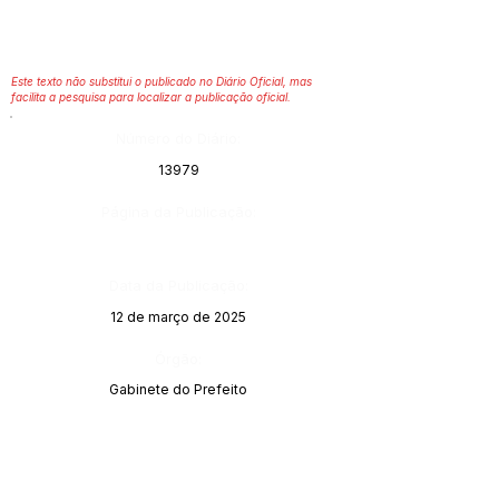
Este texto não substitui o publicado no Diário Oficial, mas
facilita a pesquisa para localizar a publicação oficial.
Número do Diário:
13979
Página da Publicação:
Data da Publicação:
12 de março de 2025
Órgão:
Gabinete do Prefeito