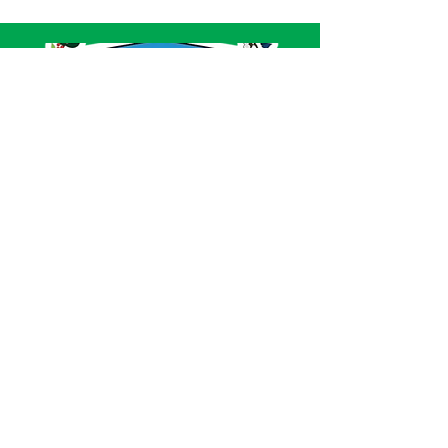
SERVIÇO DE ATENDIMENTO AO CIDADÃO 
(SIC) E OUVIDORIA
Prefeitura de Acrelândia - Estado do Acre
CNPJ 
84.306.737/0001-27
💻Acesso online: 
SIC 
| 
Fale Conosco
 | 
Ouvidoria
| 
Portal de Transparência
 | 
Mapa 
do Site
📱Fone: +55 
(68) 3232-1173
🏢 
Av. Governador Edmundo Pinto, nº 810 