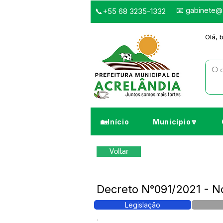
📧
gabinete@a
📞+55 68 3235-1332
Olá, 
🏡Início
Município🔽
Voltar
Decreto N°091/2021 - 
Legislação