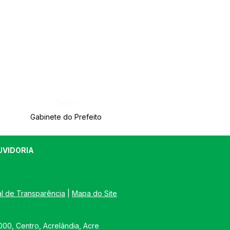
Órgão:
Gabinete do Prefeito
UVIDORIA
al de Transparência
 | 
Mapa do Site
00, Centro, Acrelândia, Acre