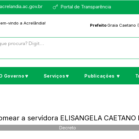
crelandia.ac.gov.br
Portal de Transparência
bem-vindo a Acrelândia!
Prefeito
Graia Caetano (
O Governo🔽
Serviços🔽
Publicações 🔽
T
Nomear a servidora ELISANGELA CAETANO
Decreto