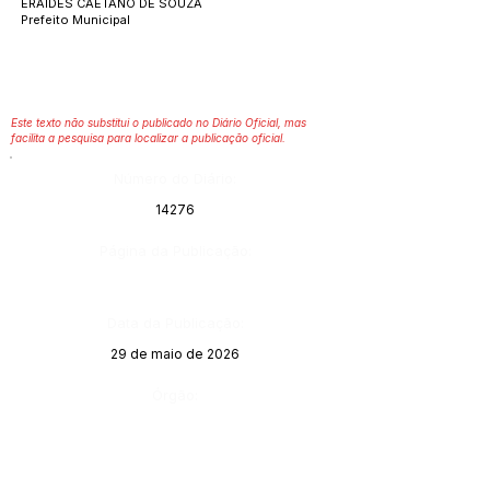
ERAIDES CAETANO DE SOUZA
Prefeito Municipal
Este texto não substitui o publicado no Diário Oficial, mas
facilita a pesquisa para localizar a publicação oficial.
Número do Diário:
14276
Página da Publicação:
Data da Publicação:
29 de maio de 2026
Órgão: