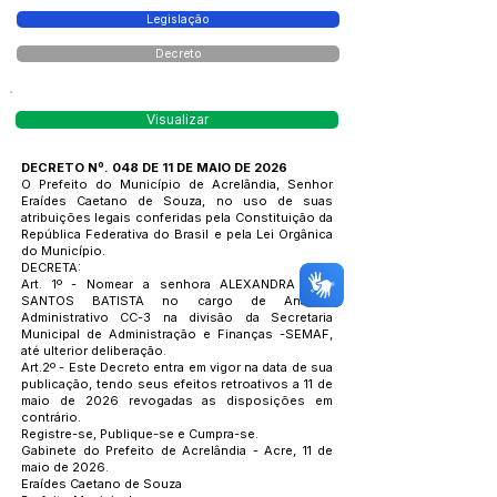
Legislação
Decreto
Visualizar
DECRETO Nº. 048 DE 11 DE MAIO DE 2026
O Prefeito do Município de Acrelândia, Senhor
Eraídes Caetano de Souza, no uso de suas
atribuições legais conferidas pela Constituição da
República Federativa do Brasil e pela Lei Orgânica
do Município.
DECRETA:
Art. 1º - Nomear a senhora ALEXANDRA DOS
SANTOS BATISTA no cargo de Analista
Administrativo CC-3 na divisão da Secretaria
Municipal de Administração e Finanças -SEMAF,
até ulterior deliberação.
Art.2º - Este Decreto entra em vigor na data de sua
publicação, tendo seus efeitos retroativos a 11 de
maio de 2026 revogadas as disposições em
contrário.
Registre-se, Publique-se e Cumpra-se.
Gabinete do Prefeito de Acrelândia - Acre, 11 de
maio de 2026.
Eraídes Caetano de Souza