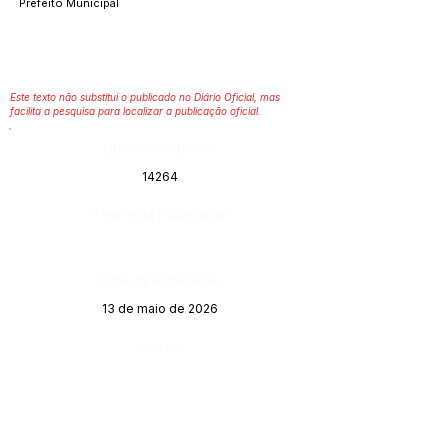
Prefeito Municipal
Este texto não substitui o publicado no Diário Oficial, mas
facilita a pesquisa para localizar a publicação oficial.
Número do Diário:
14264
Página da Publicação:
Data da Publicação:
13 de maio de 2026
Órgão: