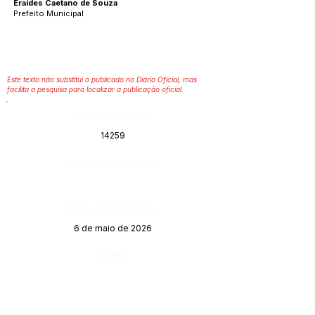
Eraídes Caetano de Souza
Prefeito Municipal
Este texto não substitui o publicado no Diário Oficial, mas
facilita a pesquisa para localizar a publicação oficial.
Número do Diário:
14259
Página da Publicação:
Data da Publicação:
6 de maio de 2026
Órgão: