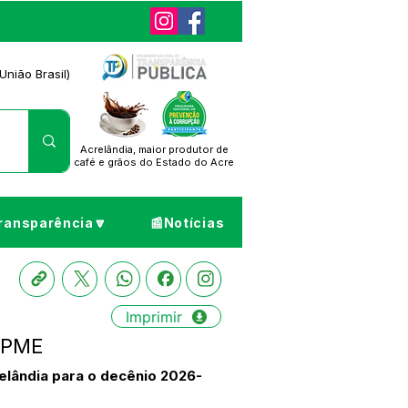
União Brasil)
Acrelândia, maior produtor de
café
e grãos do Estado do Acre
ransparência🔽
📰Notícias
Imprimir
 PME
elândia para o decênio 2026-