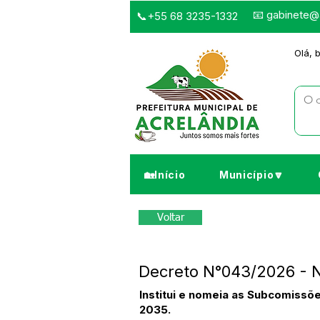
📧
gabinete@a
📞+55 68 3235-1332
Olá, 
🏡Início
Município🔽
Voltar
Decreto N°043/2026 -
Institui e nomeia as Subcomissõ
2035.