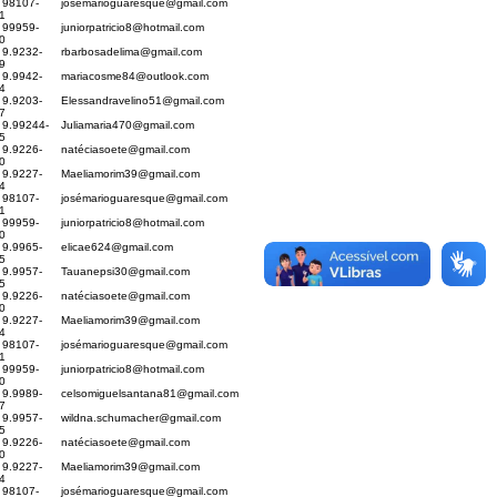
) 98107-
josé
marioguaresque@gmail.com
1
) 99959-
juniorpatricio8@hotmail.com
0
 9.9232-
rbarbosadelima@gmail.com
9
 9.9942-
mariacosme84@outlook.com
4
 9.9203-
Elessandravelino51@gmail.com
7
) 9.99244-
Juliamaria470@gmail.com
5
 9.9226-
naté
ciasoete@gmail.com
0
 9.9227-
Maeliamorim39@gmail.com
4
) 98107-
josé
marioguaresque@gmail.com
1
) 99959-
juniorpatricio8@hotmail.com
0
 9.9965-
elicae624@gmail.com
5
 9.9957-
Tauanepsi30@gmail.com
5
 9.9226-
naté
ciasoete@gmail.com
0
 9.9227-
Maeliamorim39@gmail.com
4
) 98107-
josé
marioguaresque@gmail.com
1
) 99959-
juniorpatricio8@hotmail.com
0
 9.9989-
celsomiguelsantana81@gmail.com
7
 9.9957-
wildna.schumacher@gmail.com
5
 9.9226-
naté
ciasoete@gmail.com
0
 9.9227-
Maeliamorim39@gmail.com
4
) 98107-
josé
marioguaresque@gmail.com