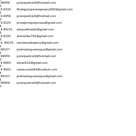
) 99959-
juniorpatricio8@hotmail.com
0
 9.9233-
Rodriguespereirajessica083@gmail.com
2
 9.9959-
juniorpatricio8@hotmail.com
0
 9.9225-
jonasjenriquejonass@gmail.com
8
) 9.99231-
darquelinraide@gmail.com
5
 9.8100-
alveserika792@gmail.com
5
 9. 99225-
mendesnilmalene@gmail.com
1
) 98107-
josé
marioguaresque@gmail.com
1
) 99959-
juniorpatricio8@hotmail.com
0
 9.9965-
elicae624@gmail.com
5
 9.9942-
mariacosme84@outlook.com
4
) 98107-
josé
marioguaresque@gmail.com
1
) 99959-
juniorpatricio8@hotmail.com
0
Órgão: