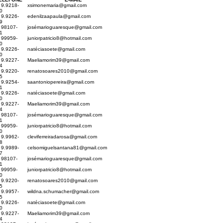
 9.9218-
xsimonemaria@gmail.com
0
 9.9226-
edenilzaapaula@gmail.com
9
) 98107-
josé
marioguaresque@gmail.com
1
) 99959-
juniorpatricio8@hotmail.com
0
 9.9226-
naté
ciasoete@gmail.com
0
 9.9227-
Maeliamorim39@gmail.com
4
 9.9220-
renatosoares2010@gmail.com
5
 9.9254-
saantoniopereira@gmail.com
1
 9.9226-
naté
ciasoete@gmail.com
0
 9.9227-
Maeliamorim39@gmail.com
4
) 98107-
josé
marioguaresque@gmail.com
1
) 99959-
juniorpatricio8@hotmail.com
0
 9.9962-
cleviferreiradarosa@gmail.com
8
 9.9989-
celsomiguelsantana81@gmail.com
7
) 98107-
josé
marioguaresque@gmail.com
1
) 99959-
juniorpatricio8@hotmail.com
0
 9.9220-
renatosoares2010@gmail.com
5
 9.9957-
wildna.schumacher@gmail.com
5
 9.9226-
naté
ciasoete@gmail.com
0
 9.9227-
Maeliamorim39@gmail.com
4