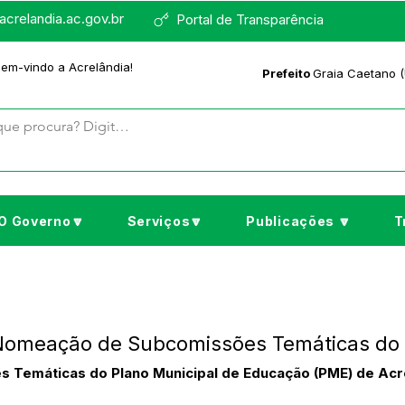
crelandia.ac.gov.br
Portal de Transparência
bem-vindo a Acrelândia!
Prefeito
Graia Caetano (
O Governo🔽
Serviços🔽
Publicações 🔽
T
 Nomeação de Subcomissões Temáticas do
es Temáticas do Plano Municipal de Educação (PME) de Acr