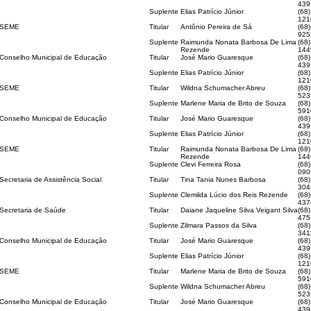
439
Suplente
Elias Patrício Júnior
(68
121
SEME
Titular
Antônio Pereira de Sá
(68)
925
Suplente
Raimunda Nonata Barbosa De Lima
(68)
Rezende
144
Conselho Municipal de Educação
Titular
José Mario Guaresque
(68
439
Suplente
Elias Patrício Júnior
(68
121
SEME
Titular
Wildna Schumacher Abreu
(68)
523
Suplente
Marlene Maria de Brito de Souza
(68)
591
Conselho Municipal de Educação
Titular
José Mario Guaresque
(68
439
Suplente
Elias Patrício Júnior
(68
121
SEME
Titular
Raimunda Nonata Barbosa De Lima
(68)
Rezende
144
Suplente
Clevi Ferreira Rosa
(68)
090
Secretaria de Assistência Social
Titular
Tina Tania Nunes Barbosa
(68)
304
Suplente
Clemilda Lúcio dos Reis Rezende
(68)
437
Secretaria de Saúde
Titular
Daiane Jaqueline Silva Veigant Silva
(68)
475
Suplente
Zilmara Passos da Silva
(68)
341
Conselho Municipal de Educação
Titular
José Mario Guaresque
(68
439
Suplente
Elias Patrício Júnior
(68
121
SEME
Titular
Marlene Maria de Brito de Souza
(68)
591
Suplente
Wildna Schumacher Abreu
(68)
523
Conselho Municipal de Educação
Titular
José Mario Guaresque
(68
439