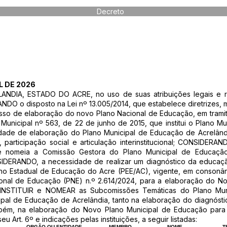
Decreto
L DE 2026
DIA, ESTADO DO ACRE, no uso de suas atribuições legais e reg
DO o disposto na Lei nº 13.005/2014, que estabelece diretrizes, 
o de elaboração do novo Plano Nacional de Educação, em tramit
unicipal nº 563, de 22 de junho de 2015, que institui o Plano Mu
ade de elaboração do Plano Municipal de Educação de Acrelând
 participação social e articulação interinstitucional; CONSIDERA
 e nomeia a Comissão Gestora do Plano Municipal de Educação
IDERANDO, a necessidade de realizar um diagnóstico da educaçã
no Estadual de Educação do Acre (PEE/AC), vigente, em consonân
cional de Educação (PNE) n.º 2.614/2024, para a elaboração do 
1 INSTITUIR e NOMEAR as Subcomissões Temáticas do Plano Mun
pal de Educação de Acrelândia, tanto na elaboração do diagnóst
mbém, na elaboração do Novo Plano Municipal de Educação para
Art. 6º e indicações pelas instituições, a seguir listadas:
ORGÃO OU ENTIDADE
MEMBRO
NOME
T