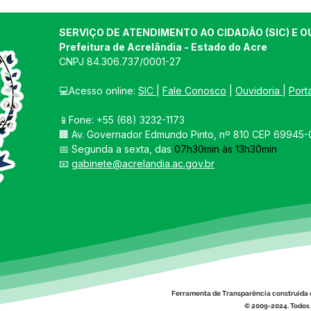
SERVIÇO DE ATENDIMENTO AO CIDADÃO (SIC) E O
Prefeitura de Acrelândia - Estado do Acre
CNPJ 
84.306.737/0001-27
💻Acesso online: 
SIC 
| 
Fale Conosco
 | 
Ouvidoria
| 
Port
📱Fone: +55 
(68) 3232-1173
🏢 
Av. Governador Edmundo Pinto, nº 810 CEP 69945-0
📅 Segunda a sexta, das 
07h30min às 13h30min
📧 
gabinete@acrelandia.ac.gov.br
Ferramenta de Transparência construída 
© 2009-2024. Todos 