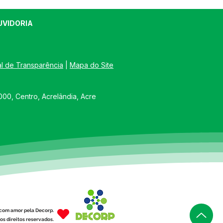
UVIDORIA
al de Transparência
 | 
Mapa do Site
00, Centro, Acrelândia, Acre
com amor pela Decorp.
os direitos reservados.