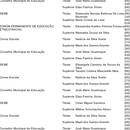
Conselho Municipal de Educação
Titular
José Mario Guaresque
(68
439
Suplente
Elias Patrício Júnior
(68
121
SEME
Titular
Raimunda Nonata Barbosa De Lima
(68)
Rezende
144
Suplente
Maria Cosme de Lima
(68)
619
FORÚM PERMANENTE DE EDUCAÇÃO
Titular
Elessandra Avelino Ferreira Fonseca
(68)
ÉTNICO-RACIAL
820
Suplente
Marivalda Souza da Silva
(68
645
Censo Escolar
Titular
Natécia da Silva Soete
(68)
273
Suplente
Maeli dos Santos Amorim
(68)
265
Conselho Municipal de Educação
Titular
José Mario Guaresque
(68
439
Suplente
Elias Patrício Júnior
(68
121
SEME
Titular
Elisangela Caetano de Souza da
(68)
Silva
660
Suplente
Tauane Cristina Mascarello Melo
(68)
523
Censo Escolar
Titular
Natécia da Silva Soete
(68)
273
Suplente
Maeli dos Santos Amorim
(68)
265
Conselho Municipal de Educação
Titular
José Mario Guaresque
(68
439
Suplente
Elias Patrício Júnior
(68
121
SEME
Titular
Celso Miguel Santana
(68)
423
Suplente
Wildna Schumacher Abreu
(68)
523
Censo Escolar
Titular
Natécia da Silva Soete
(68)
273
Suplente
Maeli dos Santos Amorim
(68)
265
Conselho Municipal de Educação
Titular
José Mario Guaresque
(68