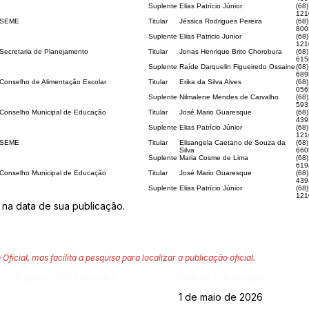
Suplente
Elias Patrício Júnior
(68
121
SEME
Titular
Jéssica Rodrigues Pereira
(68)
800
Suplente
Elias Patricio Junior
(68)
121
Secretaria de Planejamento
Titular
Jonas Henrique Brito Chorobura
(68)
615
Suplente
Raíde Darquelin Figueiredo Ossaine
(68
689
Conselho de Alimentação Escolar
Titular
Erika da Silva Alves
(68)
056
Suplente
Nilmalene Mendes de Carvalho
(68)
593
Conselho Municipal de Educação
Titular
José Mario Guaresque
(68
439
Suplente
Elias Patrício Júnior
(68
121
SEME
Titular
Elisangela Caetano de Souza da
(68)
Silva
660
Suplente
Maria Cosme de Lima
(68)
619
Conselho Municipal de Educação
Titular
José Mario Guaresque
(68
439
Suplente
Elias Patrício Júnior
(68
121
r na data de sua publicação.
 Oficial, mas facilita a pesquisa para localizar a publicação oficial.
Página da Publicação:
Data da Publicação:
1 de maio de 2026