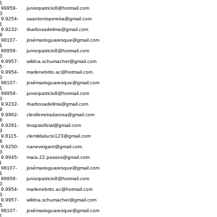
1
) 99959-
juniorpatricio8@hotmail.com
0
 9.9254-
saantoniopereira@gmail.com
1
 9.9232-
rbarbosadelima@gmail.com
9
) 98107-
josé
marioguaresque@gmail.com
1
) 99959-
juniorpatricio8@hotmail.com
0
 9.9957-
wildna.schumacher@gmail.com
5
 9.9954-
marlenebrito.ac@hotmail.com
0
) 98107-
josé
marioguaresque@gmail.com
1
) 99959-
juniorpatricio8@hotmail.com
0
 9.9232-
rbarbosadelima@gmail.com
9
 9.9962-
cleviferreiradarosa@gmail.com
8
 9.9281-
tinapsioficial@gmail.com
3
 9.8115-
clemildalucio123@gmail.com
8
 9.9250-
naneveigant@gmail.com
3
 9.9945-
mara.22.passos@gmail.com
1
) 98107-
josé
marioguaresque@gmail.com
1
) 99959-
juniorpatricio8@hotmail.com
0
 9.9954-
marlenebrito.ac@hotmail.com
0
 9.9957-
wildna.schumacher@gmail.com
5
) 98107-
josé
marioguaresque@gmail.com
1