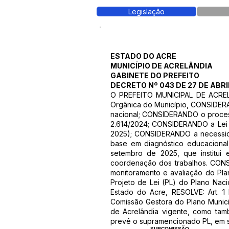
Legislação
ESTADO DO ACRE
MUNICÍPIO DE ACRELÂNDIA
GABINETE DO PREFEITO
DECRETO Nº 043 DE 27 DE ABRI
O PREFEITO MUNICIPAL DE ACRELAN
Orgânica do Município, CONSIDERAN
nacional; CONSIDERANDO o process
2.614/2024; CONSIDERANDO a Lei M
2025); CONSIDERANDO a necessid
base em diagnóstico educacional,
setembro de 2025, que institui
coordenação dos trabalhos. CONS
monitoramento e avaliação do Pla
Projeto de Lei (PL) do Plano Na
Estado do Acre, RESOLVE: Art. 
Comissão Gestora do Plano Munici
de Acrelândia vigente, como ta
prevê o supramencionado PL, em seu 
SUBCOMISSÃO