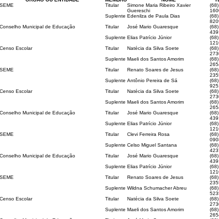
SEME
Titular
Simone Maria Ribeiro Xavier
(68)
Guereschi
160
Suplente
Edenilza de Paula Dias
(68)
820
Conselho Municipal de Educação
Titular
José Mario Guaresque
(68
439
Suplente
Elias Patrício Júnior
(68
121
Censo Escolar
Titular
Natécia da Silva Soete
(68)
273
Suplente
Maeli dos Santos Amorim
(68)
265
SEME
Titular
Renato Soares de Jesus
(68)
235
Suplente
Antônio Pereira de Sá
(68)
925
Censo Escolar
Titular
Natécia da Silva Soete
(68)
273
Suplente
Maeli dos Santos Amorim
(68)
265
Conselho Municipal de Educação
Titular
José Mario Guaresque
(68
439
Suplente
Elias Patrício Júnior
(68
121
SEME
Titular
Clevi Ferreira Rosa
(68)
090
Suplente
Celso Miguel Santana
(68)
423
Conselho Municipal de Educação
Titular
José Mario Guaresque
(68
439
Suplente
Elias Patrício Júnior
(68
121
SEME
Titular
Renato Soares de Jesus
(68)
235
Suplente
Wildna Schumacher Abreu
(68)
523
Censo Escolar
Titular
Natécia da Silva Soete
(68)
273
Suplente
Maeli dos Santos Amorim
(68)
265