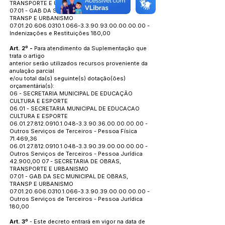
TRANSPORTE E URBANISMO
07.01 - GAB DA SEC MUNICIPAL DE OBRAS,
TRANSP E URBANISMO
07.01.20.606.0310.1.066
-3.3.90.93.00.00.00.00 -
Indenizações e Restituições 180,00
Art. 2º -
Para atendimento da Suplementação que
trata o artigo
anterior serão utilizados recursos proveniente da
anulação parcial
e/ou total da(s) seguinte(s) dotação(ões)
orçamentária(s):
06 - SECRETARIA MUNICIPAL DE EDUCAÇÃO
CULTURA E ESPORTE
06.01 - SECRETARIA MUNICIPAL DE EDUCACAO
CULTURA E ESPORTE
06.01.27.812.0910.1.048
-3.3.90.36.00.00.00.00 -
Outros Serviços de Terceiros - Pessoa Física
71.469,36
06.01.27.812.0910.1.048
-3.3.90.39.00.00.00.00 -
Outros Serviços de Terceiros - Pessoa Jurídica
42.900,00 07 - SECRETARIA DE OBRAS,
TRANSPORTE E URBANISMO
07.01 - GAB DA SEC MUNICIPAL DE OBRAS,
TRANSP E URBANISMO
07.01.20.606.0310.1.066
-3.3.90.39.00.00.00.00 -
Outros Serviços de Terceiros - Pessoa Jurídica
180,00
Art. 3º
- Este decreto entrará em vigor na data de