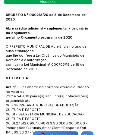
Visualizar
DECRETO Nº 000218/20 de 8 de Dezembro de
2020
Abre crédito adicional - suplementar - originário
do orçamento
geral no Orçamento programa de 2020.
O PREFEITO MUNICIPAL DE Acrelândia no uso de
suas atribuições
que lhe confere a Lei Orgânica do Município de
Acrelândia e autorização
contida na Lei Municipal nº 000703/19 de 18 de
Dezembro de 2019.
D E C R E T A :
Art. 1º
- Fica aberto no corrente exercício Crédito
no valor de
R$ 114.549,36 para a(s) seguinte(s) dotação(ões)
orçamentária(s):
06 - SECRETARIA MUNICIPAL DE EDUCAÇÃO
CULTURA E ESPORTE
06.01 - SECRETARIA MUNICIPAL DE EDUCACAO
CULTURA E ESPORTE
06.01.27.812.0910.1.048
-3.3.90.31.00.00.00.00 -
Premiações Culturais,Artist.Cientif.Despor. e Out.
114.369,36 07 - SECRETARIA DE OBRAS,