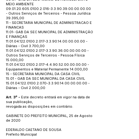
MEIO AMBIENTE
09.01.20.605.0100.2.016
-3.3.90.39.00.00.00.00
- Outros Serviços de Terceiros - Pessoa Jurídica
39.395,00
11 - SECRETARIA MUNICIPAL DE ADMINISTRACAO E
FINANCAS
11.01- GAB DA SEC MUNICIPAL DE ADMINISTRAÇÃO
E FINANÇAS
11.01.04.122.0100.2.017
-3.3.90.14.00.00.00.00 -
Diárias - Civil 3.700,00
11.01.04.122.0100.2.017
-3.3.90.36.00.00.00.00 -
Outros Serviços de Terceiros - Pessoa Física
15.000,00
11.01.04.122.0100.2.017
-4.4.90.52.00.00.00.00 -
Equipamentos e Material Permanente 14.000,00
15 - SECRETARIA MUNICIPAL DA CASA CIVIL
15.01 - GAB DA SEC MUNICIPAL DA CASA CIVIL
15.01.04.122.0100.2.070
-3.3.90.14.00.00.00.00 -
Diárias - Civil 2.000,00
Art. 3º -
Este decreto entrará em vigor na data de
sua publicação,
revogada as disposições em contrário.
GABINETE DO PREFEITO MUNICIPAL, 25 de Agosto
de 2020
EDERALDO CAETANO DE SOUSA
Prefeito Municipal