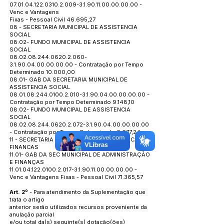
07.01.04.122.0310.2.009
-3.1.90.11.00.00.00.00 -
Venc e Vantagens
Fixas - Pessoal Civil 46.695,27
08 - SECRETARIA MUNICIPAL DE ASSISTENCIA
SOCIAL
08.02- FUNDO MUNICIPAL DE ASSISTENCIA
SOCIAL
08.02.08.244.0620.2.060
-
3.1.90.04.00.00.00.00 - Contratação por Tempo
Determinado 10.000,00
08.01- GAB DA SECRETARIA MUNICIPAL DE
ASSISTENCIA SOCIAL
08.01.08.244.0100.2.010
-3.1.90.04.00.00.00.00 -
Contratação por Tempo Determinado 9.148,10
08.02- FUNDO MUNICIPAL DE ASSISTENCIA
SOCIAL
08.02.08.244.0620.2.072
-3.1.90.04.00.00.00.00
- Contratação por Tempo Determinado 6.677,24
11 - SECRETARIA MUNICIPAL DE ADMINISTRACAO E
FINANCAS
11.01- GAB DA SEC MUNICIPAL DE ADMINISTRAÇÃO
E FINANÇAS
11.01.04.122.0100.2.017
-3.1.90.11.00.00.00.00 -
Venc e Vantagens Fixas - Pessoal Civil 71.365,57
Art. 2º
- Para atendimento da Suplementação que
trata o artigo
anterior serão utilizados recursos proveniente da
anulação parcial
e/ou total da(s) seguinte(s) dotação(ões)