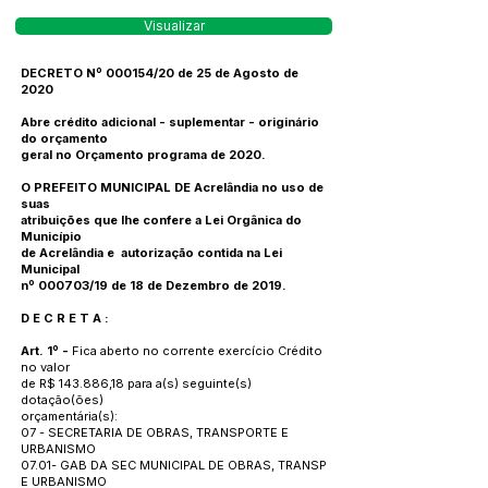
Visualizar
DECRETO Nº 000154/20 de 25 de Agosto de
2020
Abre crédito adicional - suplementar - originário
do orçamento
geral no Orçamento programa de 2020.
O PREFEITO MUNICIPAL DE Acrelândia no uso de
suas
atribuições que lhe confere a Lei Orgânica do
Município
de Acrelândia e autorização contida na Lei
Municipal
nº 000703/19 de 18 de Dezembro de 2019.
D E C R E T A :
Art. 1º -
Fica aberto no corrente exercício Crédito
no valor
de R$ 143.886,18 para a(s) seguinte(s)
dotação(ões)
orçamentária(s):
07 - SECRETARIA DE OBRAS, TRANSPORTE E
URBANISMO
07.01- GAB DA SEC MUNICIPAL DE OBRAS, TRANSP
E URBANISMO