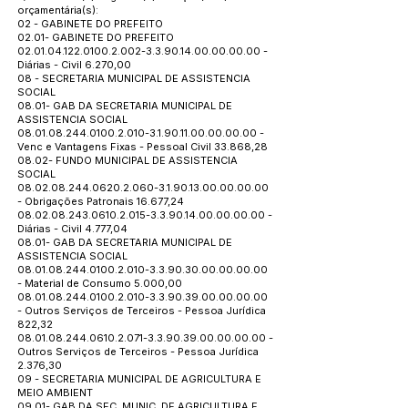
orçamentária(s):
02 - GABINETE DO PREFEITO
02.01- GABINETE DO PREFEITO
02.01.04.122.0100.2.002
-3.3.90.14.00.00.00.00 -
Diárias - Civil 6.270,00
08 - SECRETARIA MUNICIPAL DE ASSISTENCIA
SOCIAL
08.01- GAB DA SECRETARIA MUNICIPAL DE
ASSISTENCIA SOCIAL
08.01.08.244.0100.2.010
-3.1.90.11.00.00.00.00 -
Venc e Vantagens Fixas - Pessoal Civil 33.868,28
08.02- FUNDO MUNICIPAL DE ASSISTENCIA
SOCIAL
08.02.08.244.0620.2.060
-3.1.90.13.00.00.00.00
- Obrigações Patronais 16.677,24
08.02.08.243.0610.2.015
-3.3.90.14.00.00.00.00 -
Diárias - Civil 4.777,04
08.01- GAB DA SECRETARIA MUNICIPAL DE
ASSISTENCIA SOCIAL
08.01.08.244.0100.2.010
-3.3.90.30.00.00.00.00
- Material de Consumo 5.000,00
08.01.08.244.0100.2.010
-3.3.90.39.00.00.00.00
- Outros Serviços de Terceiros - Pessoa Jurídica
822,32
08.01.08.244.0610.2.071
-3.3.90.39.00.00.00.00 -
Outros Serviços de Terceiros - Pessoa Jurídica
2.376,30
09 - SECRETARIA MUNICIPAL DE AGRICULTURA E
MEIO AMBIENT
09.01- GAB DA SEC. MUNIC. DE AGRICULTURA E