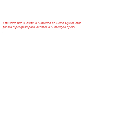
Este texto não substitui o publicado no Diário Oficial, mas
facilita a pesquisa para localizar a publicação oficial.
Número do Diário:
2020
Página da Publicação:
Data da Publicação:
27 de agosto de 2020
Órgão:
Gabinete do Prefeito