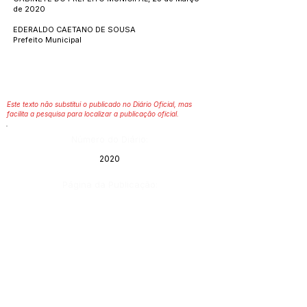
de 2020
EDERALDO CAETANO DE SOUSA
Prefeito Municipal
Este texto não substitui o publicado no Diário Oficial, mas
facilita a pesquisa para localizar a publicação oficial.
Número do Diário:
2020
Página da Publicação:
Data da Publicação:
27 de março de 2020
Órgão:
Gabinete do Prefeito