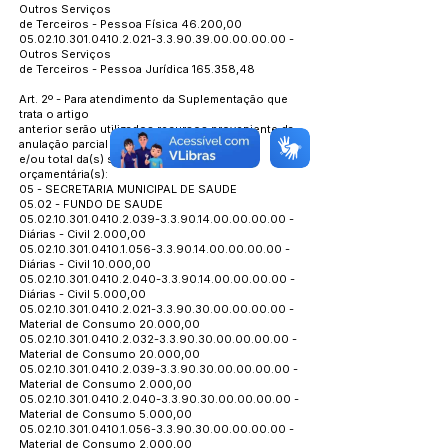
Outros Serviços
de Terceiros - Pessoa Física 46.200,00
05.02.10.301.0410.2.021
-3.3.90.39.00.00.00.00 -
Outros Serviços
de Terceiros - Pessoa Jurídica 165.358,48
Art. 2º - Para atendimento da Suplementação que
trata o artigo
anterior serão utilizados recursos proveniente da
anulação parcial
e/ou total da(s) seguinte(s) dotação(ões)
orçamentária(s):
05 - SECRETARIA MUNICIPAL DE SAUDE
05.02 - FUNDO DE SAUDE
05.02.10.301.0410.2.039
-3.3.90.14.00.00.00.00 -
Diárias - Civil 2.000,00
05.02.10.301.0410.1.056
-3.3.90.14.00.00.00.00 -
Diárias - Civil 10.000,00
05.02.10.301.0410.2.040
-3.3.90.14.00.00.00.00 -
Diárias - Civil 5.000,00
05.02.10.301.0410.2.021
-3.3.90.30.00.00.00.00 -
Material de Consumo 20.000,00
05.02.10.301.0410.2.032
-3.3.90.30.00.00.00.00 -
Material de Consumo 20.000,00
05.02.10.301.0410.2.039
-3.3.90.30.00.00.00.00 -
Material de Consumo 2.000,00
05.02.10.301.0410.2.040
-3.3.90.30.00.00.00.00 -
Material de Consumo 5.000,00
05.02.10.301.0410.1.056
-3.3.90.30.00.00.00.00 -
Material de Consumo 2.000,00