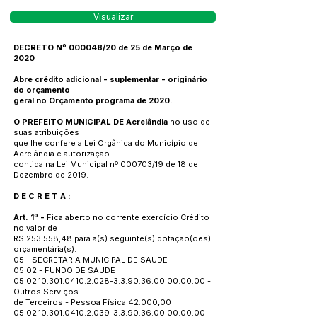
Visualizar
DECRETO Nº 000048/20 de 25 de Março de
2020
Abre crédito adicional - suplementar - originário
do orçamento
geral no Orçamento programa de 2020.
O PREFEITO MUNICIPAL DE Acrelândia
no uso de
suas atribuições
que lhe confere a Lei Orgânica do Município de
Acrelândia e autorização
contida na Lei Municipal nº 000703/19 de 18 de
Dezembro de 2019.
D E C R E T A :
Art. 1º -
Fica aberto no corrente exercício Crédito
no valor de
R$ 253.558,48 para a(s) seguinte(s) dotação(ões)
orçamentária(s):
05 - SECRETARIA MUNICIPAL DE SAUDE
05.02 - FUNDO DE SAUDE
05.02.10.301.0410.2.028
-3.3.90.36.00.00.00.00 -
Outros Serviços
de Terceiros - Pessoa Física 42.000,00
05.02.10.301.0410.2.039
-3.3.90.36.00.00.00.00 -