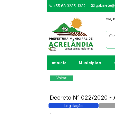
📧
gabinete@a
📞+55 68 3235-1332
Olá, 
🏡Início
Município🔽
Voltar
Decreto N° 022/2020 - A
Legislação