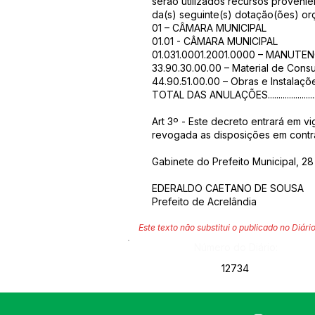
serão utilizados recursos provenie
da(s) seguinte(s) dotação(ões) orç
01 – CÂMARA MUNICIPAL
01.01 - CÂMARA MUNICIPAL
01.031.0001.2001.0000 – MANUTE
33.90.30.00.00 – Material de Consumo.......
44.90.51.00.00 – Obras e Instalações........
TOTAL DAS ANULAÇÕES.............................
Art 3º - Este decreto entrará em v
revogada as disposições em contrá
Gabinete do Prefeito Municipal, 2
EDERALDO CAETANO DE SOUSA
Prefeito de Acrelândia
Este texto não substitui o publicado no Diário
Número do Diário:
12734