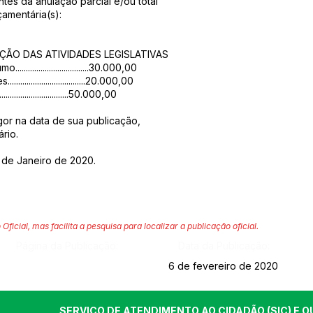
ntes da anulação parcial e/ou total
amentária(s):
NÇÃO DAS ATIVIDADES LEGISLATIVAS
............................30.000,00
.............................20.000,00
..........................50.000,00
igor na data de sua publicação,
rio.
8 de Janeiro de 2020.
 Oficial, mas facilita a pesquisa para localizar a publicação oficial.
Página da Publicação:
Data da Publicação:
6 de fevereiro de 2020
SERVIÇO DE ATENDIMENTO AO CIDADÃO (SIC) E O