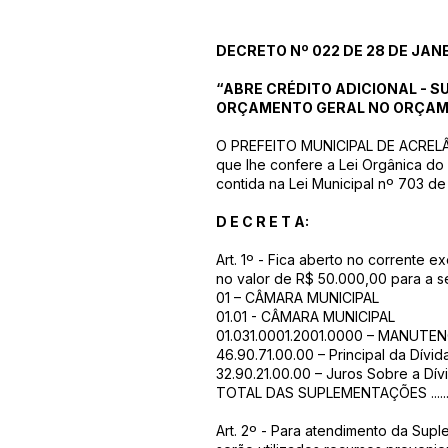
DECRETO Nº 022 DE 28 DE JAN
“ABRE CRÉDITO ADICIONAL - S
ORÇAMENTO GERAL NO ORÇAM
O PREFEITO MUNICIPAL DE ACRELÂN
que lhe confere a Lei Orgânica do
contida na Lei Municipal nº 703 d
D E C R E T A:
Art. 1º - Fica aberto no corrente e
no valor de R$ 50.000,00 para a s
01 – CÂMARA MUNICIPAL
01.01 - CÂMARA MUNICIPAL
01.031.0001.2001.0000 – MANUTE
46.90.71.00.00 – Principal da Dívid
32.90.21.00.00 – Juros Sobre a Dívida p
TOTAL DAS SUPLEMENTAÇÕES ..................
Art. 2º - Para atendimento da Supl