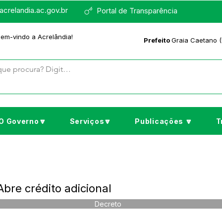
crelandia.ac.gov.br
Portal de Transparência
bem-vindo a Acrelândia!
Prefeito
Graia Caetano (
O Governo🔽
Serviços🔽
Publicações 🔽
T
bre crédito adicional
Decreto