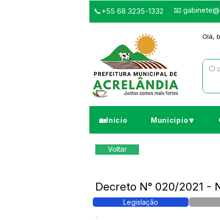
📧
gabinete@a
📞+55 68 3235-1332
Olá, 
🏡Início
Município🔽
Voltar
Decreto N° 020/2021 - 
Legislação