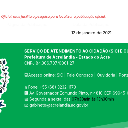
 Oficial, mas facilita a pesquisa para localizar a publicação oficial.
Página da Publicação:
Data da Publicação:
12 de janeiro de 2021
SERVIÇO DE ATENDIMENTO AO CIDADÃO (SIC) E O
Prefeitura de Acrelândia - Estado do Acre
CNPJ 
84.306.737/0001-27
💻Acesso online: 
SIC 
| 
Fale Conosco
 | 
Ouvidoria
| 
Port
📱Fone: +55 
(68) 3232-1173
🏢 
Av. Governador Edmundo Pinto, nº 810 CEP 69945-0
📅 Segunda a sexta, das 
07h30min às 13h30min
📧 
gabinete@acrelandia.ac.gov.br