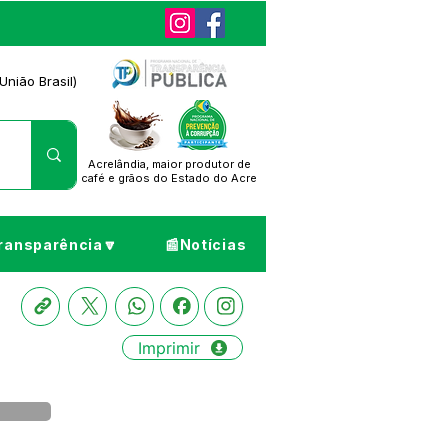
União Brasil)
Acrelândia, maior produtor de
café
e grãos do Estado do Acre
ransparência🔽
📰Notícias
Imprimir