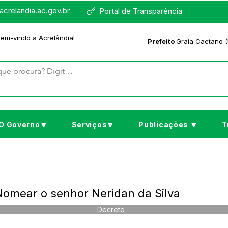
crelandia.ac.gov.br
Portal de Transparência
bem-vindo a Acrelândia!
Prefeito
Graia Caetano (
O Governo🔽
Serviços🔽
Publicações 🔽
T
Nomear o senhor Neridan da Silva
Decreto