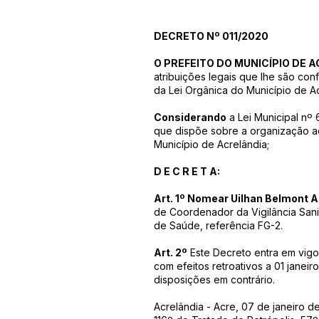
DECRETO Nº 011/2020
O PREFEITO DO MUNICÍPIO DE 
atribuições legais que lhe são confe
da Lei Orgânica do Município de Ac
Considerando
a Lei Municipal nº
que dispõe sobre a organização ad
Município de Acrelândia;
D E C R E T A:
Art. 1º Nomear Uilhan Belmont A
de Coordenador da Vigilância Sanit
de Saúde, referência FG-2.
Art. 2º
Este Decreto entra em vigo
com efeitos retroativos a 01 janei
disposições em contrário.
Acrelândia - Acre, 07 de janeiro d