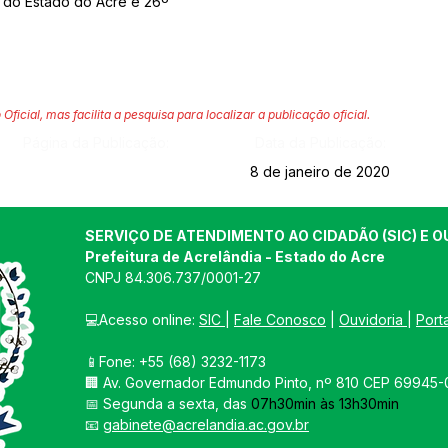
º do Estado do Acre e 26º
 Oficial, mas facilita a pesquisa para localizar a publicação oficial.
Página da Publicação:
Data da Publicação:
8 de janeiro de 2020
SERVIÇO DE ATENDIMENTO AO CIDADÃO (SIC) E O
Prefeitura de Acrelândia - Estado do Acre
CNPJ 
84.306.737/0001-27
💻Acesso online: 
SIC 
| 
Fale Conosco
 | 
Ouvidoria
| 
Port
📱Fone: +55 
(68) 3232-1173
🏢 
Av. Governador Edmundo Pinto, nº 810 CEP 69945-0
📅 Segunda a sexta, das 
07h30min às 13h30min
📧 
gabinete@acrelandia.ac.gov.br