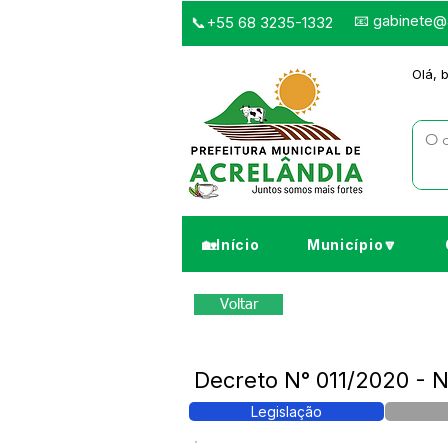
📧
gabinete@a
📞+55 68 3235-1332
Olá, 
🏡Início
Município🔽
Voltar
Decreto N° 011/2020 - 
Legislação