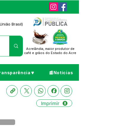
União Brasil)
Acrelândia, maior produtor de
café
e grãos do Estado do Acre
ransparência🔽
📰Notícias
Imprimir