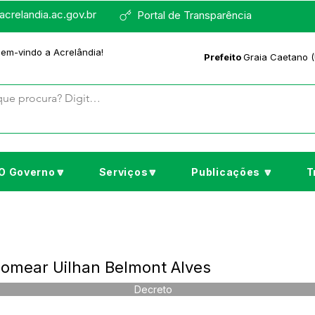
crelandia.ac.gov.br
Portal de Transparência
bem-vindo a Acrelândia!
Prefeito
Graia Caetano (
O Governo🔽
Serviços🔽
Publicações 🔽
T
Nomear Uilhan Belmont Alves
Decreto