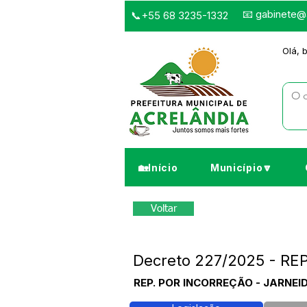
📧
gabinete@a
📞+55 68 3235-1332
Olá, 
🏡Início
Município🔽
Voltar
Decreto 227/2025 - RE
REP. POR INCORREÇÃO - JARNEID