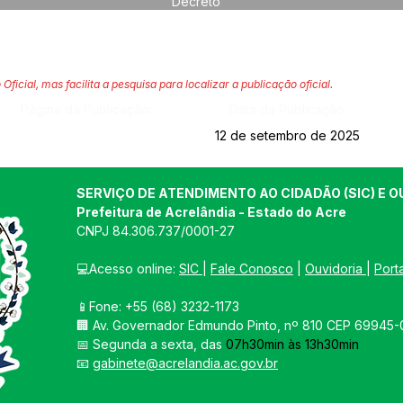
Decreto
 Oficial, mas facilita a pesquisa para localizar a publicação oficial.
Página da Publicação:
Data da Publicação:
12 de setembro de 2025
SERVIÇO DE ATENDIMENTO AO CIDADÃO (SIC) E O
Prefeitura de Acrelândia - Estado do Acre
CNPJ 
84.306.737/0001-27
💻Acesso online: 
SIC 
| 
Fale Conosco
 | 
Ouvidoria
| 
Port
📱Fone: +55 
(68) 3232-1173
🏢 
Av. Governador Edmundo Pinto, nº 810 CEP 69945-0
📅 Segunda a sexta, das 
07h30min às 13h30min
📧 
gabinete@acrelandia.ac.gov.br