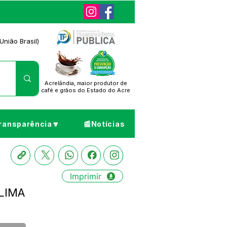
União Brasil)
Acrelândia, maior produtor de
café
e grãos do Estado do Acre
ransparência🔽
📰Notícias
Imprimir
 LIMA