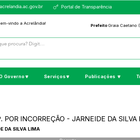
crelandia.ac.gov.br
Portal de Transparência
bem-vindo a Acrelândia!
Prefeito
Graia Caetano (
O Governo🔽
Serviços🔽
Publicações 🔽
T
P. POR INCORREÇÃO - JARNEIDE DA SILVA
E DA SILVA LIMA