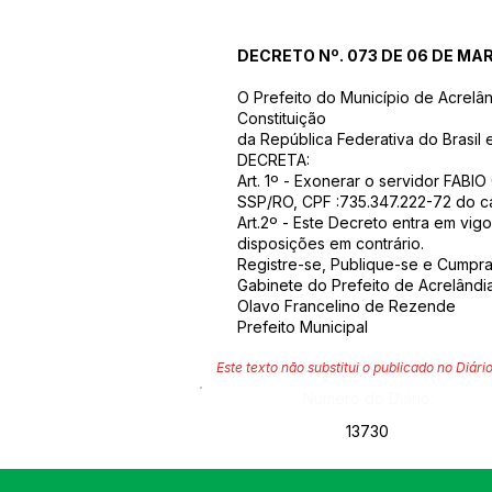
DECRETO Nº. 073 DE 06 DE MA
O Prefeito do Município de Acrelâ
Constituição
da República Federativa do Brasil 
DECRETA:
Art. 1º - Exonerar o servidor F
SSP/RO, CPF :735.347.222-72 do ca
Art.2º - Este Decreto entra em vig
disposições em contrário.
Registre-se, Publique-se e Cumpra
Gabinete do Prefeito de Acrelândi
Olavo Francelino de Rezende
Prefeito Municipal
Este texto não substitui o publicado no Diário
Número do Diário:
13730