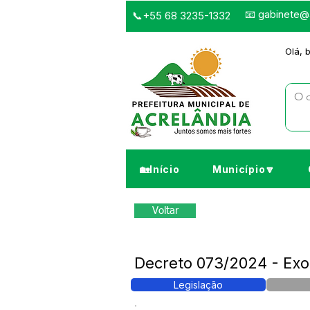
📧
gabinete@a
📞+55 68 3235-1332
Olá, 
🏡Início
Município🔽
Voltar
Decreto 073/2024 - Ex
Legislação