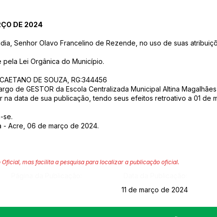
RÇO DE 2024
ndia, Senhor Olavo Francelino de Rezende, no uso de suas atribuiçõ
e pela Lei Orgânica do Município.
ABIO CAETANO DE SOUZA, RG:344456
rgo de GESTOR da Escola Centralizada Municipal Altina Magalhães, 
or na data de sua publicação, tendo seus efeitos retroativo a 01 d
-se.
a - Acre, 06 de março de 2024.
 Oficial, mas facilita a pesquisa para localizar a publicação oficial.
Página da Publicação:
Data da Publicação:
11 de março de 2024