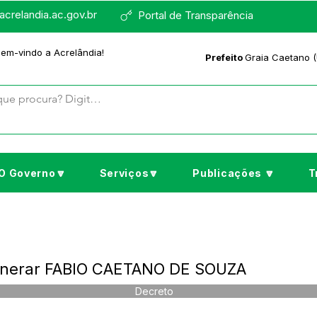
crelandia.ac.gov.br
Portal de Transparência
bem-vindo a Acrelândia!
Prefeito
Graia Caetano (
O Governo🔽
Serviços🔽
Publicações 🔽
T
onerar FABIO CAETANO DE SOUZA
Decreto