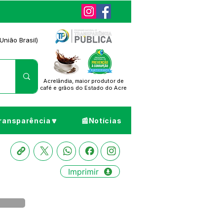
União Brasil)
Acrelândia, maior produtor de
café
e grãos do Estado do Acre
ransparência🔽
📰Notícias
Imprimir