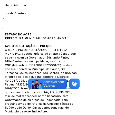
Data de Abertura
-
Hora de Abertura
-
ESTADO DO ACRE
PREFEITURA MUNICIPAL DE ACRELÂNDIA
AVISO DE COTAÇÃO DE PREÇOS
O MUNICÍPIO DE ACRELÂNDIA – PREFEITURA
MUNICIPAL, pessoa jurídica de direito público com
sede na Avenida Governador Edmundo Pinto, n°
810– Centro da municipalidade, inscrita no
CNPJ/MF sob o n°
84.306.737
/0001-27, neste ato
por sua Secretária Municipal de Saúde, Sra.
Fernanda Souza Menezes dos Santos, no uso das
atribuições legais que lhe confere o Decreto
no 008/2025, em observância ao Art. 75 da Lei
Federal 14.133/2021 e Decreto Municipal
864/2023, torna público a todos os interessados
que estará recebendo a COTAÇÃO DE PREÇOS,
afim de realizar procedimento licitatório, para
Contratação de empresa de Engenharia, para
prestar serviço de reforma da Unidade Básica de
Saúde João Daniel Damasceno, zona rural do
Município de Acrelândia-Acre.