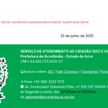
 Oficial, mas facilita a pesquisa para localizar a publicação oficial.
Página da Publicação:
Data da Publicação:
23 de junho de 2025
SERVIÇO DE ATENDIMENTO AO CIDADÃO (SIC) E O
Prefeitura de Acrelândia - Estado do Acre
CNPJ 
84.306.737/0001-27
💻Acesso online: 
SIC 
| 
Fale Conosco
 | 
Ouvidoria
| 
Port
📱Fone: +55 
(68) 3232-1173
🏢 
Av. Governador Edmundo Pinto, nº 810 CEP 69945-0
📅 Segunda a sexta, das 
07h30min às 13h30min
📧 
gabinete@acrelandia.ac.gov.br