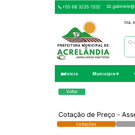
📧
gabinete@a
📞+55 68 3235-1332
Olá, 
🏡Início
Município🔽
Voltar
Cotação de Preço - Ass
Licitações