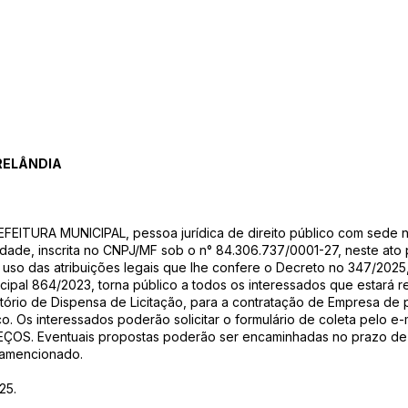
RELÂNDIA
FEITURA MUNICIPAL, pessoa jurídica de direito público com sede
lidade, inscrita no CNPJ/MF sob o n° 84.306.737/0001-27, neste ato 
no uso das atribuições legais que lhe confere o Decreto no 347/2025
nicipal 864/2023, torna público a todos os interessados que est
tatório de Dispensa de Licitação, para a contratação de Empresa de 
. Os interessados poderão solicitar o formulário de coleta pelo e-
S. Eventuais propostas poderão ser encaminhadas no prazo de até
ramencionado.
25.