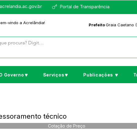
crelandia.ac.gov.br
Portal de Transparência
bem-vindo a Acrelândia!
Prefeito
Graia Caetano (
O Governo🔽
Serviços🔽
Publicações 🔽
T
essoramento técnico
Cotação de Preço