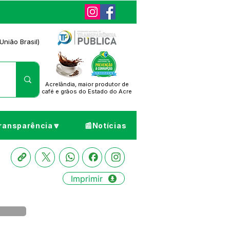
União Brasil)
Acrelândia, maior produtor de
café
e grãos do Estado do Acre
ransparência🔽
📰Notícias
Imprimir