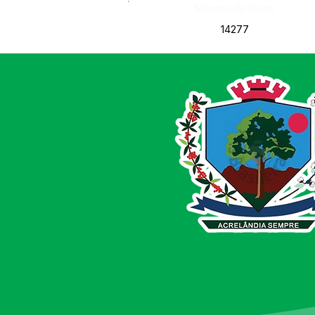
Número do Diário:
14277