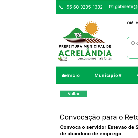
📧
gabinete@a
📞+55 68 3235-1332
Olá, 
🏡Início
Município🔽
Voltar
Convocação para o Reto
Convoca o servidor Estevao de So
de abandono de emprego.