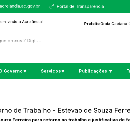
crelandia.ac.gov.br
Portal de Transparência
bem-vindo a Acrelândia!
Prefeito
Graia Caetano (
O Governo🔽
Serviços🔽
Publicações 🔽
T
rno de Trabalho - Estevao de Souza Ferre
uza Ferreira para retorno ao trabalho e justificativa de