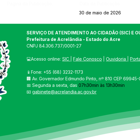
Página da Publicação:
Data da Publicação:
30 de maio de 2026
SERVIÇO DE ATENDIMENTO AO CIDADÃO (SIC) E O
Prefeitura de Acrelândia - Estado do Acre
CNPJ 
84.306.737/0001-27
💻Acesso online: 
SIC 
| 
Fale Conosco
 | 
Ouvidoria
| 
Port
📱Fone: +55 
(68) 3232-1173
🏢 
Av. Governador Edmundo Pinto, nº 810 CEP 69945-0
📅 Segunda a sexta, das 
07h30min às 13h30min
📧 
gabinete@acrelandia.ac.gov.br