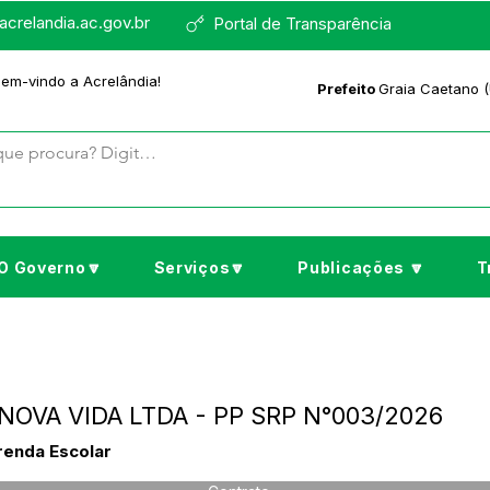
crelandia.ac.gov.br
Portal de Transparência
bem-vindo a Acrelândia!
Prefeito
Graia Caetano (
O Governo🔽
Serviços🔽
Publicações 🔽
T
 NOVA VIDA LTDA - PP SRP N°003/2026
renda Escolar