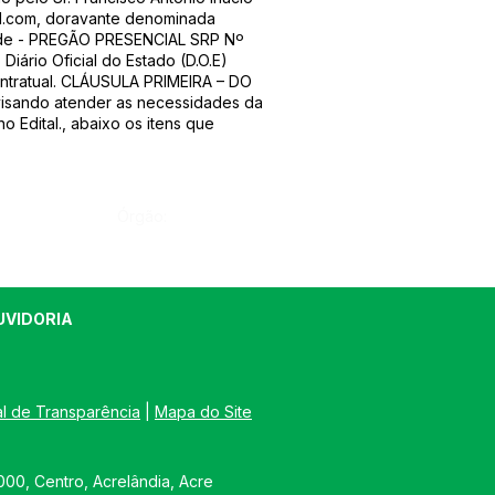
l.com
, doravante denominada
ade - PREGÃO PRESENCIAL SRP Nº
iário Oficial do Estado (D.O.E)
contratual. CLÁUSULA PRIMEIRA – DO
visando atender as necessidades da
 Edital., abaixo os itens que
Órgão:
UVIDORIA
al de Transparência
 | 
Mapa do Site
00, Centro, Acrelândia, Acre