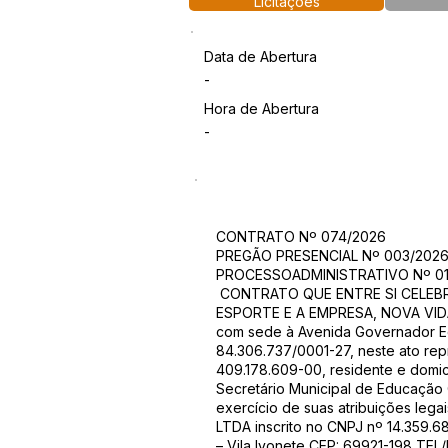
Licitações
Data de Abertura
-
Hora de Abertura
-
CONTRATO Nº 074/2026
PREGÃO PRESENCIAL Nº 003/202
PROCESSOADMINISTRATIVO Nº 01
CONTRATO QUE ENTRE SI CELEBR
ESPORTE E A EMPRESA, NOVA VIDA 
com sede à Avenida Governador Edm
84.306.737/0001-27, neste ato repr
409.178.609-00, residente e domici
Secretário Municipal de Educação 
exercício de suas atribuições l
LTDA inscrito no CNPJ nº 14.359.68
– Vila Ivonete CEP: 69921-198 TEL