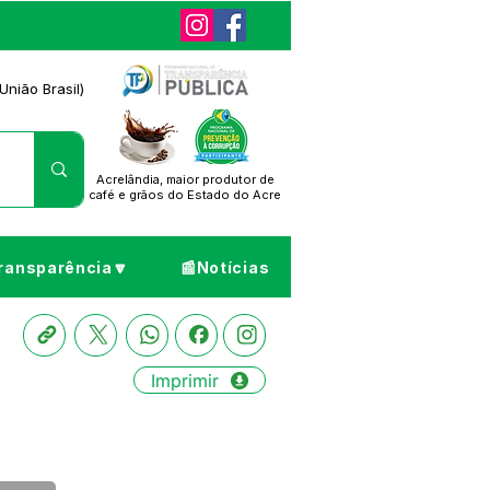
União Brasil)
Acrelândia, maior produtor de
café
e grãos do Estado do Acre
ransparência🔽
📰Notícias
Imprimir