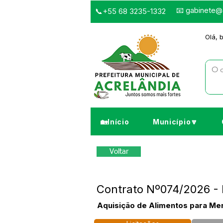
📧
gabinete@a
📞+55 68 3235-1332
Olá, 
🏡Início
Município🔽
Voltar
Contrato Nº074/2026 -
Aquisição de Alimentos para Me