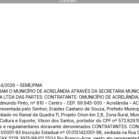
Contrato
6
4/2026 – SEME/PMA
AM O MUNICÍPIO DE ACRELÂNDIA ATRAVÉS DA SECRETARIA MUNI
LTDA DAS PARTES: CONTRATANTE: OMUNICÍPIO DE ACRELÂNDIA, pess
undo Pinto, nº 810 – Centro - CEP. 69.945-000 - Acrelândia – AC, 
esentada pelo Senhor, Eraides Caetano de Souza, Prefeito Municipal
liado no Ramal da Quadra 11, Projeto Orion km 2,8, Zona Rural, Mun
Cultura e Esporte, Vilson dos Santos, portador do CPF nº 572.829.
egais e regulamentares doravante denominados CONTRATANTES. C
1/0001-93 Inscrição Estadual nº 01.013.142/001-98, sediada na Rua
/FAX:3228 3925/98412 5504 Rio Branco-Acre, nesto ato representado