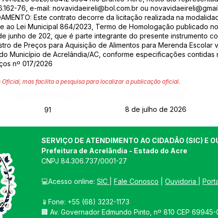
.162-76, e-mail:
novavidaeireli@bol.com.br
ou
novavidaeireli@gmai
ENTO: Este contrato decorre da licitação realizada na modalid
 e ao Lei Municipal 864/2023, Termo de Homologação publicado no D
5 de junho de 202, que é parte integrante do presente instrumento 
stro de Preços para Aquisição de Alimentos para Merenda Escolar 
do Município de Acrelândia/AC, conforme especificações contidas no
eços nº 017/2026
 Oficial, mas facilita a pesquisa para localizar a publicação oficial.
Página da Publicação:
Data da Publicação:
8 de julho de 2026
91
SERVIÇO DE ATENDIMENTO AO CIDADÃO (SIC) E O
Prefeitura de Acrelândia - Estado do Acre
CNPJ 
84.306.737/0001-27
💻Acesso online: 
SIC 
| 
Fale Conosco
 | 
Ouvidoria
| 
Port
📱Fone: +55 
(68) 3232-1173
🏢 
Av. Governador Edmundo Pinto, nº 810 CEP 69945-0