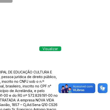
Visualizar
CIPAL DE EDUCAÇÃO CULTURA E
oa jurídica de direito público,
inscrito no CNPJ sob o n.º
, brasileiro, inscrito no CPF n°
icípio de Acrelândia, e pelo
191-00 e do RG nº 572.829.191-00 no
ONTRATADA: A empresa NOVA VIDA
 Gavião, 1857 – Cj.Ad.Sena Q10 CS26
 pelo Sr. Francisco Antonio Inacio