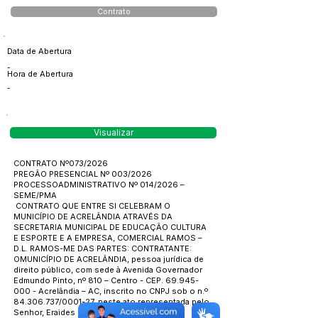
Contrato
Data de Abertura
-
Hora de Abertura
-
Visualizar
CONTRATO Nº073/2026
PREGÃO PRESENCIAL Nº 003/2026
PROCESSOADMINISTRATIVO Nº 014/2026 –
SEME/PMA
CONTRATO QUE ENTRE SI CELEBRAM O
MUNICÍPIO DE ACRELÂNDIA ATRAVÉS DA
SECRETARIA MUNICIPAL DE EDUCAÇÃO CULTURA
E ESPORTE E A EMPRESA, COMERCIAL RAMOS –
D.L. RAMOS-ME DAS PARTES: CONTRATANTE:
OMUNICÍPIO DE ACRELÂNDIA, pessoa jurídica de
direito público, com sede à Avenida Governador
Edmundo Pinto, nº 810 – Centro - CEP.
69.945-
000
- Acrelândia – AC, inscrito no CNPJ sob o n.º
84.306.737
/0001-27, neste ato representada pelo
Senhor, Eraides Caetano de Souza, Prefeito