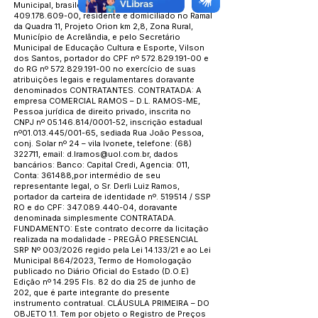
Municipal, brasileiro, inscrito no CPF n°
409.178.609-00
, residente e domiciliado no Ramal
da Quadra 11, Projeto Orion km 2,8, Zona Rural,
Município de Acrelândia, e pelo Secretário
Municipal de Educação Cultura e Esporte, Vilson
dos Santos, portador do CPF nº
572.829.191-00
e
do RG nº
572.829.191-00
no exercício de suas
atribuições legais e regulamentares doravante
denominados CONTRATANTES. CONTRATADA: A
empresa COMERCIAL RAMOS – D.L. RAMOS-ME,
Pessoa jurídica de direito privado, inscrita no
CNPJ nº
05.146.814
/0001-52, inscrição estadual
nº01.013.445/001-65, sediada Rua João Pessoa,
conj. Solar nº 24 – vila Ivonete, telefone:
(68)
322711
, email:
d.lramos@uol.com.br
, dados
bancários: Banco: Capital Credi, Agencia: 011,
Conta: 361488,por intermédio de seu
representante legal, o Sr. Derli Luiz Ramos,
portador da carteira de identidade nº. 519514 / SSP
RO e do CPF:
347.089.440-04
, doravante
denominada simplesmente CONTRATADA.
FUNDAMENTO: Este contrato decorre da licitação
realizada na modalidade - PREGÃO PRESENCIAL
SRP Nº 003/2026 regido pela Lei 14.133/21 e ao Lei
Municipal 864/2023, Termo de Homologação
publicado no Diário Oficial do Estado (D.O.E)
Edição nº 14.295 Fls. 82 do dia 25 de junho de
202, que é parte integrante do presente
instrumento contratual. CLÁUSULA PRIMEIRA – DO
OBJETO 1.1. Tem por objeto o Registro de Preços