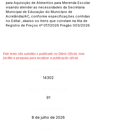
para Aquisição de Alimentos para Merenda Escolar
visando atender as necessidades da Secretaria
Municipal de Educação do Município de
Acrelândia/AC, conforme especificações contidas
no Edital., abaixo os itens que constam na Ata de
Registro de Preços nº 017/2026 Pregão 003/2026
Este texto não substitui o publicado no Diário Oficial, mas
facilita a pesquisa para localizar a publicação oficial.
Número do Diário:
14302
Página da Publicação:
91
Data da Publicação:
8 de julho de 2026
Órgão: