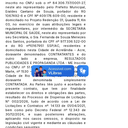
inscrito no CNPJ sob o nº
84.306.737
/0001-27,
neste ato representado pelo Prefeito Municipal,
Eraídes Caetano de Souza, portador do RG
1067492-6
e CPF Nº
409.178.609-00
, residente e
domiciliado no Projeto Redenção 01, Quadra 11, Km
03, no exercício de suas atribuições legais e
regulamentares, por intermédio da SECRETARIA
MUNICIPAL DE SAÚDE, neste ato representado por
seu Secretária, o Sra. Fernanda de Souza Menezes
dos Santos, portadora do CPF nº
977.336.522-00
e do RG nº10167951 SSP/AC, residentes e
domiciliados nesta Cidade de Acrelândia - Acre,
doravante denominados CONTRATANTES e do
outro lado a empresa, RESULTADOS
PUBLICIDADES E PROPAGANDA LTDA - ME Inscrita
no CNPJ nº
51.886.320
/0001-21, situada na Rua
Marte, nº 1530 – Bairro: Morada do Sol, Sala 1, na
Cidade de Rio Branco - AC, CEP:
69.901-091
,
doravante denominada simplesmente
CONTRATADA. As Partes têm justo e acertado o
presente contrato, que tem por finalidade
estabelecer os direitos e obrigações das partes,
resultado do Processo de Dispensa de Licitação
N° 002/2026, tudo de acordo com a Lei de
Licitações e Contratos nº. 14.133 de 01/04/2021,
bem como pelo Decreto Federal nº 12.343 de
30/12/2024, e suas posteriores alterações,
aplicando nos casos omissos, o disposto na
legislação civil vigente e mediante as cláusulas e
condições seguintes: