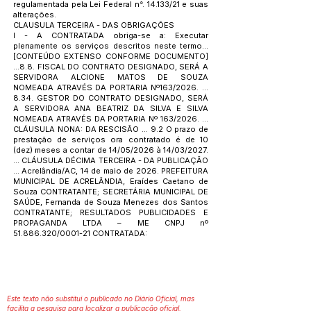
regulamentada pela Lei Federal n°. 14.133/21 e suas
alterações.
CLAUSULA TERCEIRA - DAS OBRIGAÇÕES
I - A CONTRATADA obriga-se a: Executar
plenamente os serviços descritos neste termo...
[CONTEÚDO EXTENSO CONFORME DOCUMENTO]
...8.8. FISCAL DO CONTRATO DESIGNADO, SERÁ A
SERVIDORA ALCIONE MATOS DE SOUZA
NOMEADA ATRAVÉS DA PORTARIA Nº163/2026. ...
8.34. GESTOR DO CONTRATO DESIGNADO, SERÁ
A SERVIDORA ANA BEATRIZ DA SILVA E SILVA
NOMEADA ATRAVÉS DA PORTARIA Nº 163/2026. ...
CLÁUSULA NONA: DA RESCISÃO ... 9.2 O prazo de
prestação de serviços ora contratado é de 10
(dez) meses a contar de 14/05/2026 à 14/03/2027.
... CLÁUSULA DÉCIMA TERCEIRA - DA PUBLICAÇÃO
... Acrelândia/AC, 14 de maio de 2026. PREFEITURA
MUNICIPAL DE ACRELÂNDIA, Eraídes Caetano de
Souza CONTRATANTE; SECRETÁRIA MUNICIPAL DE
SAÚDE, Fernanda de Souza Menezes dos Santos
CONTRATANTE; RESULTADOS PUBLICIDADES E
PROPAGANDA LTDA – ME CNPJ nº
51.886.320
/0001-21 CONTRATADA:
Este texto não substitui o publicado no Diário Oficial, mas
facilita a pesquisa para localizar a publicação oficial.