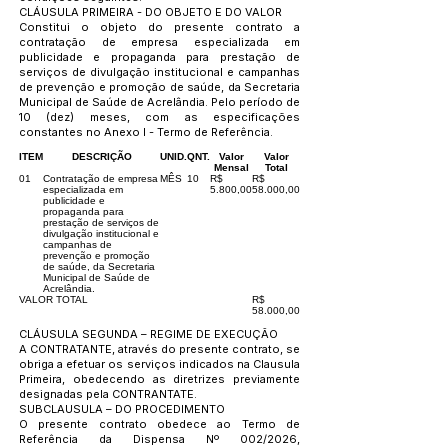
CLÁUSULA PRIMEIRA - DO OBJETO E DO VALOR
Constitui o objeto do presente contrato a
contratação de empresa especializada em
publicidade e propaganda para prestação de
serviços de divulgação institucional e campanhas
de prevenção e promoção de saúde, da Secretaria
Municipal de Saúde de Acrelândia. Pelo período de
10 (dez) meses, com as especificações
constantes no Anexo I - Termo de Referência.
ITEM
DESCRIÇÃO
UNID.
QNT.
Valor
Valor
Mensal
Total
01
Contratação de empresa
MÊS
10
R$
R$
especializada em
5.800,00
58.000,00
publicidade e
propaganda para
prestação de serviços de
divulgação institucional e
campanhas de
prevenção e promoção
de saúde, da Secretaria
Municipal de Saúde de
Acrelândia.
VALOR TOTAL
R$
58.000,00
CLÁUSULA SEGUNDA – REGIME DE EXECUÇÃO
A CONTRATANTE, através do presente contrato, se
obriga a efetuar os serviços indicados na Clausula
Primeira, obedecendo as diretrizes previamente
designadas pela CONTRANTATE.
SUBCLAUSULA – DO PROCEDIMENTO
O presente contrato obedece ao Termo de
Referência da Dispensa Nº 002/2026,