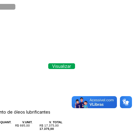
Visualizar
to de óleos lubrificantes
QUANT.
V.UNIT.
V. TOTAL
5
R$ 695,00
R$ 17.375,00
17.375,00