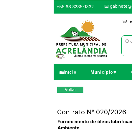
📧
gabinete@a
+55 68 3235-1332
Olá, 
🏡Início
Município🔽
Voltar
Contrato N° 020/2026 - 
Fornecimento de óleos lubrifican
Ambiente.