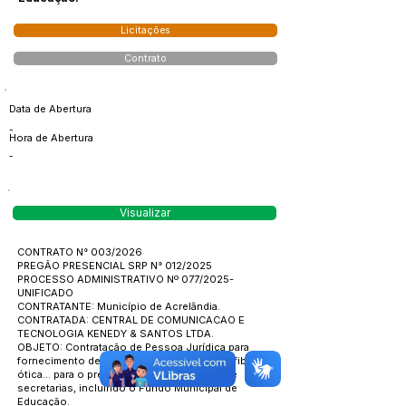
Licitações
Contrato
Data de Abertura
-
Hora de Abertura
-
Visualizar
CONTRATO N° 003/2026
PREGÃO PRESENCIAL SRP N° 012/2025
PROCESSO ADMINISTRATIVO Nº 077/2025-
UNIFICADO
CONTRATANTE: Município de Acrelândia.
CONTRATADA: CENTRAL DE COMUNICACAO E
TECNOLOGIA KENEDY & SANTOS LTDA.
OBJETO: Contratação de Pessoa Jurídica para
fornecimento de internet, link dedicado via fibra
ótica... para o prédio da Sede da Prefeitura e
secretarias, incluindo o Fundo Municipal de
Educação.