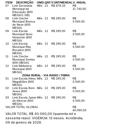
ITEM
DESCRIÇÃO
UNID.
QNT.
V.UNT/MENSAL
V. ANUAL
07
Link Secretaria
Mês
12
R$ 978,33
R$
Municipal de
11.740,00
Educação (800
MEGA/1 GB)
08
Link Creche
Mês
12
R$ 295,00
R$
Municipal Branca
3.540,00
de Neve (600
MEGA)
09
Link Escola
Mês
12
R$ 295,00
R$
Municipal Novo
3.540,00
Horizonte (600
MEGA)
10
Link Escola
Mês
12
R$ 295,00
R$
Municipal Rita
3.540,00
Bocalom (600
MEGA)
11
Link Creche
Mês
12
R$ 295,00
R$
Municipal Sorriso
3.540,00
(600 MEGA)
12
Link Biblioteca
Mês
12
R$ 295,00
R$
Municipal (600
3.540,00
MEGA)
ZONA RURAL - VIA RADIO / FIBRA
01
Link Escola Altina
Mês
12
R$ 295,00
R$
Magalhães (600
3.540,00
MEGA)
02
Link Escola Bom
Mês
12
R$ 295,00
R$
Jesus (600
3.540,00
MEGA)
03
Link Escola Jaime
Mês
12
R$ 295,00
R$
de Alencar (600
3.540,00
MEGA)
VALOR TOTAL GLOBAL
R$
40.060,00
VALOR TOTAL: R$ 40.060,00 (quarenta mil e
sessenta reais). VIGÊNCIA: 12 meses. Acrelândia,
09 de janeiro de 2026.