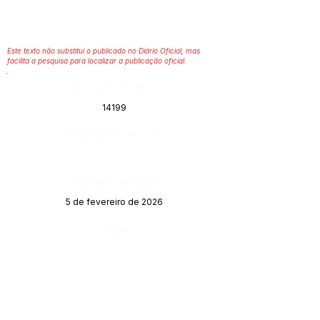
Este texto não substitui o publicado no Diário Oficial, mas
facilita a pesquisa para localizar a publicação oficial.
Número do Diário:
14199
Página da Publicação:
Data da Publicação:
5 de fevereiro de 2026
Órgão: