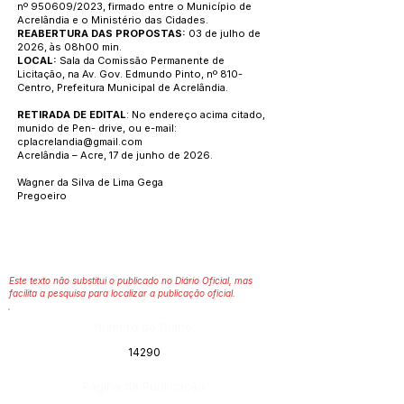
nº 950609/2023, firmado entre o Município de
Acrelândia e o Ministério das Cidades.
REABERTURA DAS PROPOSTAS:
03 de julho de
2026, às 08h00 min.
LOCAL:
Sala da Comissão Permanente de
Licitação, na Av. Gov. Edmundo Pinto, nº 810-
Centro, Prefeitura Municipal de Acrelândia.
RETIRADA DE EDITAL
: No endereço acima citado,
munido de Pen- drive, ou e-mail:
cplacrelandia@gmail.com
Acrelândia – Acre, 17 de junho de 2026.
Wagner da Silva de Lima Gega
Pregoeiro
Este texto não substitui o publicado no Diário Oficial, mas
facilita a pesquisa para localizar a publicação oficial.
Número do Diário:
14290
Página da Publicação: