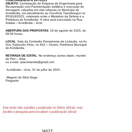
CONCORRÊNCIA N°007/2025
OBJETO:
Contratação de Empresa de Engenharia para
Recuperação com Pavimentação asfáltica e execução de
drenagem, calçadas em vias urbanas
no Município de
Acrelândia, em atendimento ao Convênio Transferegov no
951818/2023, celebrado entre o Ministério da Defesa e a
Prefeitura de
Acrelândia.
A
obra
será executada na Rua
Atalaia – Acrelândia – Acre.
ABERTURA DAS PROPOSTAS:
19 de agosto de 2025, às
08:00 horas.
LOCAL
: Sala da Comissão Permanente de Licitação, na Av.
Gov. Edmundo Pinto, no 810 – Centro, Prefeitura Municipal
de Acrelândia.
RETIRADA DE EDITAL
: No endereço acima citado, munido
de Pen – drive,
ou e-mail:
cplacrelandia@gmail.com
Acrelândia – Acre, 31 de julho de 2025.
Wagner da Silva Gega
Pregoeiro
Este texto não substitui o publicado no Diário Oficial, mas
facilita a pesquisa para localizar a publicação oficial.
Número do Diário:
14077