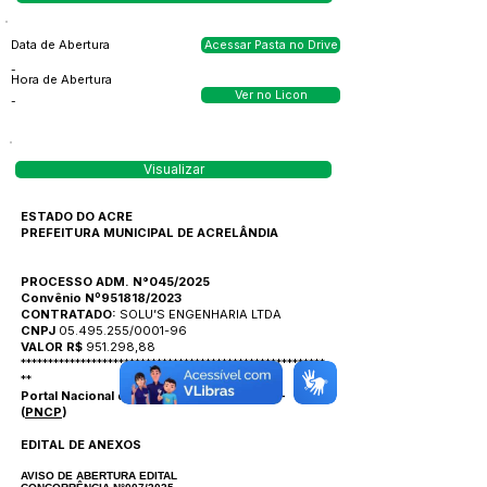
Data de Abertura
Acessar Pasta no Drive
-
Hora de Abertura
Ver no Licon
-
Visualizar
ESTADO DO ACRE
PREFEITURA MUNICIPAL DE ACRELÂNDIA
PROCESSO ADM. N°045/2025
Convênio Nº951818/2023
CONTRATADO:
SOLU’S ENGENHARIA LTDA
CNPJ
05.495.255
/0001-96
VALOR R$
951.298,88
********************************************************
**
Portal Nacional de Contratações Públicas -
(
PNCP
)
EDITAL DE ANEXOS
AVISO DE ABERTURA EDITAL