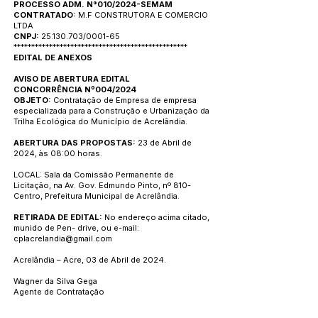
PROCESSO ADM. N°010/2024-SEMAM
CONTRATADO:
M.F CONSTRUTORA E COMERCIO
LTDA
CNPJ:
25.130.703
/0001-65
*************************************************
EDITAL DE ANEXOS
AVISO DE ABERTURA EDITAL
CONCORRÊNCIA Nº004/2024
OBJETO:
Contratação de Empresa de empresa
especializada para a Construção e Urbanização da
Trilha Ecológica do Município de Acrelândia.
ABERTURA DAS PROPOSTAS:
23 de Abril de
2024, às 08:00 horas.
LOCAL: Sala da Comissão Permanente de
Licitação, na Av. Gov. Edmundo Pinto, nº 810-
Centro, Prefeitura Municipal de Acrelândia.
RETIRADA DE EDITAL:
No endereço acima citado,
munido de Pen- drive, ou e-mail:
cplacrelandia@gmail.com
Acrelândia – Acre, 03 de Abril de 2024.
Wagner da Silva Gega
Agente de Contratação