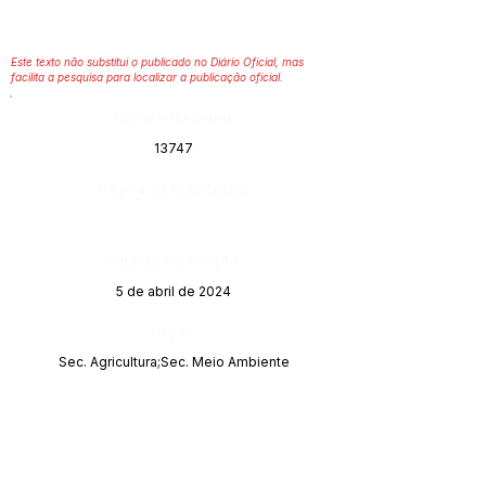
Este texto não substitui o publicado no Diário Oficial, mas
facilita a pesquisa para localizar a publicação oficial.
Número do Diário:
13747
Página da Publicação:
Data da Publicação:
5 de abril de 2024
Órgão:
Sec. Agricultura;Sec. Meio Ambiente