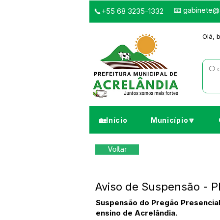
📧
gabinete@a
📞+55 68 3235-1332
Olá, 
🏡Início
Município🔽
Voltar
Aviso de Suspensão - 
Suspensão do Pregão Presencial 
ensino de Acrelândia.