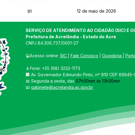
Página da Publicação:
Data da Publicação:
12 de maio de 2026
91
SERVIÇO DE ATENDIMENTO AO CIDADÃO (SIC) E O
Prefeitura de Acrelândia - Estado do Acre
CNPJ 
84.306.737/0001-27
💻Acesso online: 
SIC 
| 
Fale Conosco
 | 
Ouvidoria
| 
Port
📱Fone: +55 
(68) 3232-1173
🏢 
Av. Governador Edmundo Pinto, nº 810 CEP 69945-0
📅 Segunda a sexta, das 
07h30min às 13h30min
📧 
gabinete@acrelandia.ac.gov.br