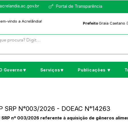
crelandia.ac.gov.br
Portal de Transparência
bem-vindo a Acrelândia!
Prefeito
Graia Caetano (
O Governo🔽
Serviços🔽
Publicações 🔽
T
PP SRP N°003/2026 - DOEAC N°14263
SRP nº 003/2026 referente à aquisição de gêneros aliment