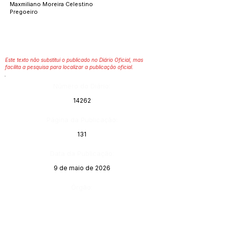
Maxmiliano Moreira Celestino
Pregoeiro
Este texto não substitui o publicado no Diário Oficial, mas
facilita a pesquisa para localizar a publicação oficial.
Número do Diário:
14262
Página da Publicação:
131
Data da Publicação:
9 de maio de 2026
Órgão: