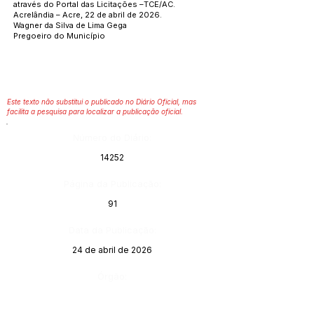
através do Portal das Licitações –TCE/AC.
Acrelândia – Acre, 22 de abril de 2026.
Wagner da Silva de Lima Gega
Pregoeiro do Município
Este texto não substitui o publicado no Diário Oficial, mas
facilita a pesquisa para localizar a publicação oficial.
Número do Diário:
14252
Página da Publicação:
91
Data da Publicação:
24 de abril de 2026
Órgão: