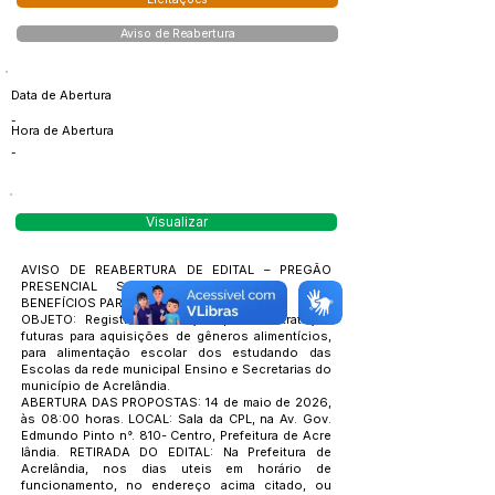
Aviso de Reabertura
Data de Abertura
-
Hora de Abertura
-
Visualizar
AVISO DE REABERTURA DE EDITAL – PREGÃO
PRESENCIAL SRP Nº. 003/2026 - COM
BENEFÍCIOS PARA MICRO EMPRESA.
OBJETO: Registro de Preços para contratação
futuras para aquisições de gêneros alimentícios,
para alimentação escolar dos estudando das
Escolas da rede municipal Ensino e Secretarias do
município de Acrelândia.
ABERTURA DAS PROPOSTAS: 14 de maio de 2026,
às 08:00 horas. LOCAL: Sala da CPL, na Av. Gov.
Edmundo Pinto n°. 810- Centro, Prefeitura de Acre
lândia. RETIRADA DO EDITAL: Na Prefeitura de
Acrelândia, nos dias uteis em horário de
funcionamento, no endereço acima citado, ou