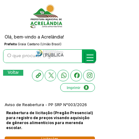
Olá, bem-vindo a Acrelândia!
Prefeito
Graia Caetano (União Brasil)
Voltar
Imprimir
Aviso de Reabertura - PP SRP N°003/2026
Reabertura de licitação (Pregão Presencial)
para registro de preços visando aquisição
de gêneros alimentícios para merenda
escolar.
Licitações