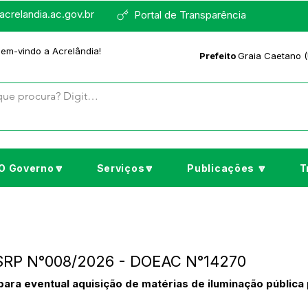
crelandia.ac.gov.br
Portal de Transparência
bem-vindo a Acrelândia!
Prefeito
Graia Caetano (
O Governo🔽
Serviços🔽
Publicações 🔽
T
P SRP N°008/2026 - DOEAC N°14270
ara eventual aquisição de matérias de iluminação pública 