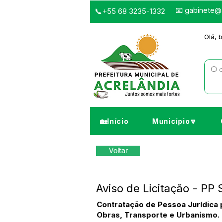
📧
gabinete@a
📞+55 68 3235-1332
Olá, 
🏡Início
Município🔽
Voltar
Aviso de Licitação - P
Contratação de Pessoa Jurídica p
Obras, Transporte e Urbanismo.