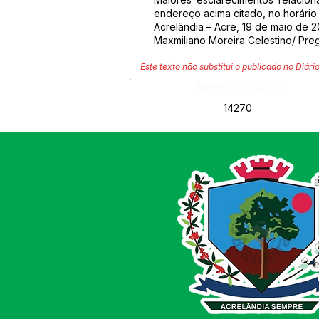
endereço acima citado, no horário 
Acrelândia – Acre, 19 de maio de 2
Maxmiliano Moreira Celestino/ Pre
Este texto não substitui o publicado no Diário
Número do Diário:
14270