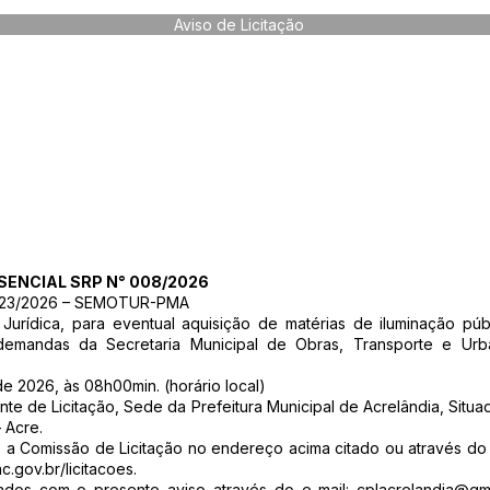
Aviso de Licitação
ESENCIAL SRP N° 008/2026
23/2026 – SEMOTUR-PMA
urídica, para eventual aquisição de matérias de iluminação púb
demandas da Secretaria Municipal de Obras, Transporte e Urba
 2026, às 08h00min. (horário local)
te de Licitação, Sede da Prefeitura Municipal de Acrelândia, Sit
– Acre.
to a Comissão de Licitação no endereço acima citado ou através do
c.gov.br/licitacoes.
nados com o presente aviso através do e-mail:
cplacrelandia@gm