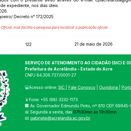
de expediente, nos dias úteis.
026.
goeiro/ Decreto n° 172/2025
 Oficial, mas facilita a pesquisa para localizar a publicação oficial.
Página da Publicação:
Data da Publicação:
21 de maio de 2026
122
SERVIÇO DE ATENDIMENTO AO CIDADÃO (SIC) E O
Prefeitura de Acrelândia - Estado do Acre
CNPJ 
84.306.737/0001-27
💻Acesso online: 
SIC 
| 
Fale Conosco
 | 
Ouvidoria
| 
Port
📱Fone: +55 
(68) 3232-1173
🏢 
Av. Governador Edmundo Pinto, nº 810 CEP 69945-0
📅 Segunda a sexta, das 
07h30min às 13h30min
📧 
gabinete@acrelandia.ac.gov.br