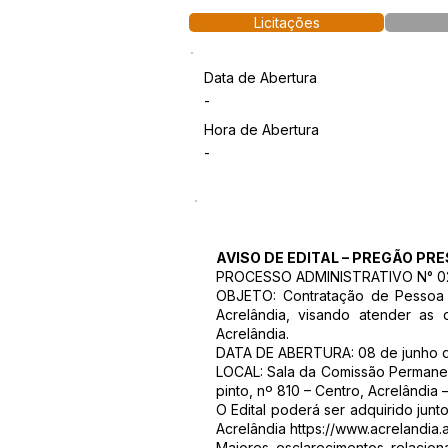
Licitações
Data de Abertura
-
Hora de Abertura
-
AVISO DE EDITAL – PREGÃO PR
PROCESSO ADMINISTRATIVO N° 0
OBJETO: Contratação de Pessoa J
Acrelândia, visando atender as 
Acrelândia.
DATA DE ABERTURA: 08 de junho de
LOCAL: Sala da Comissão Permanen
pinto, nº 810 – Centro, Acrelândia 
O Edital poderá ser adquirido jun
Acrelândia
https://www.acrelandia.a
Maiores esclarecimentos relacio