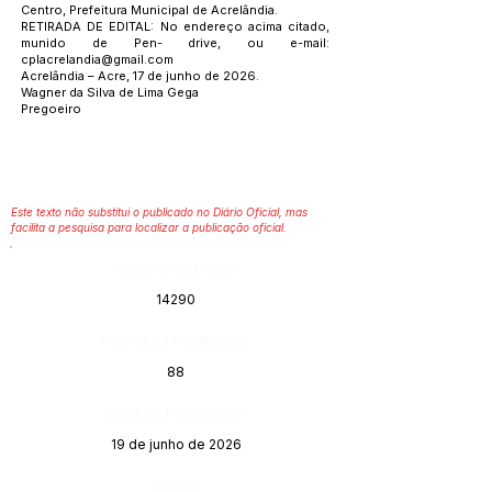
Centro, Prefeitura Municipal de Acrelândia.
RETIRADA DE EDITAL: No endereço acima citado,
munido de Pen- drive, ou e-mail:
cplacrelandia@gmail.com
Acrelândia – Acre, 17 de junho de 2026.
Wagner da Silva de Lima Gega
Pregoeiro
Este texto não substitui o publicado no Diário Oficial, mas
facilita a pesquisa para localizar a publicação oficial.
Número do Diário:
14290
Página da Publicação:
88
Data da Publicação:
19 de junho de 2026
Órgão: