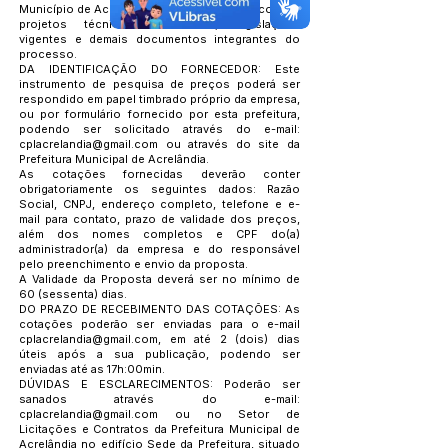
Município de Acrelândia, em conformidade com os
projetos técnicos elaborados, legislações
vigentes e demais documentos integrantes do
processo.
DA IDENTIFICAÇÃO DO FORNECEDOR: Este
instrumento de pesquisa de preços poderá ser
respondido em papel timbrado próprio da empresa,
ou por formulário fornecido por esta prefeitura,
podendo ser solicitado através do e-mail:
cplacrelandia@gmail.com
ou através do site da
Prefeitura Municipal de Acrelândia.
As cotações fornecidas deverão conter
obrigatoriamente os seguintes dados: Razão
Social, CNPJ, endereço completo, telefone e e-
mail para contato, prazo de validade dos preços,
além dos nomes completos e CPF do(a)
administrador(a) da empresa e do responsável
pelo preenchimento e envio da proposta.
A Validade da Proposta deverá ser no mínimo de
60 (sessenta) dias.
DO PRAZO DE RECEBIMENTO DAS COTAÇÕES: As
cotações poderão ser enviadas para o e-mail
cplacrelandia@gmail.com
, em até 2 (dois) dias
úteis após a sua publicação, podendo ser
enviadas até as 17h:00min.
DÚVIDAS E ESCLARECIMENTOS: Poderão ser
sanados através do e-mail:
cplacrelandia@gmail.com
ou no Setor de
Licitações e Contratos da Prefeitura Municipal de
Acrelândia no edifício Sede da Prefeitura, situado