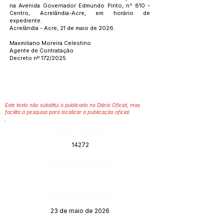
na Avenida Governador Edmundo Pinto, n° 810 -
Centro, Acrelândia-Acre, em horário de
expediente.
Acrelândia - Acre, 21 de maio de 2026.
Maxmiliano Moreira Celestino
Agente de Contratação
Decreto nº 172/2025
Este texto não substitui o publicado no Diário Oficial, mas
facilita a pesquisa para localizar a publicação oficial.
Número do Diário:
14272
Página da Publicação:
Data da Publicação:
23 de maio de 2026