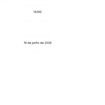
Número do Diário:
14290
Página da Publicação:
Data da Publicação:
19 de junho de 2026
Órgão: