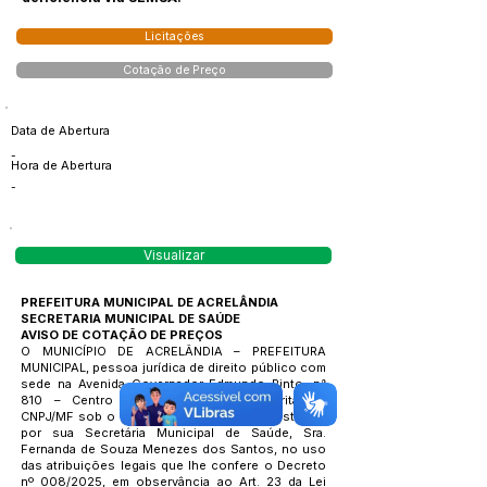
Licitações
Cotação de Preço
Data de Abertura
-
Hora de Abertura
-
Visualizar
PREFEITURA MUNICIPAL DE ACRELÂNDIA
SECRETARIA MUNICIPAL DE SAÚDE
AVISO DE COTAÇÃO DE PREÇOS
O MUNICÍPIO DE ACRELÂNDIA – PREFEITURA
MUNICIPAL, pessoa jurídica de direito público com
sede na Avenida Governador Edmundo Pinto, n°
810 – Centro da municipalidade, inscrita no
CNPJ/MF sob o n°
84.306.737
/0001-27, neste ato
por sua Secretária Municipal de Saúde, Sra.
Fernanda de Souza Menezes dos Santos, no uso
das atribuições legais que lhe confere o Decreto
nº 008/2025, em observância ao Art. 23 da Lei