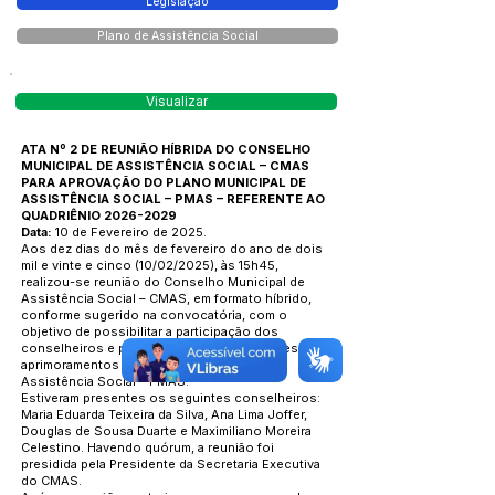
Legislação
Plano de Assistência Social
Visualizar
ATA Nº 2 DE REUNIÃO HÍBRIDA DO CONSELHO
MUNICIPAL DE ASSISTÊNCIA SOCIAL – CMAS
PARA APROVAÇÃO DO PLANO MUNICIPAL DE
ASSISTÊNCIA SOCIAL – PMAS – REFERENTE AO
QUADRIÊNIO
2026-2029
Data:
10 de Fevereiro de 2025.
Aos dez dias do mês de fevereiro do ano de dois
mil e vinte e cinco (10/02/2025), às 15h45,
realizou-se reunião do Conselho Municipal de
Assistência Social – CMAS, em formato híbrido,
conforme sugerido na convocatória, com o
objetivo de possibilitar a participação dos
conselheiros e promover os devidos ajustes e
aprimoramentos no Plano Municipal de
Assistência Social – PMAS.
Estiveram presentes os seguintes conselheiros:
Maria Eduarda Teixeira da Silva, Ana Lima Joffer,
Douglas de Sousa Duarte e Maximiliano Moreira
Celestino. Havendo quórum, a reunião foi
presidida pela Presidente da Secretaria Executiva
do CMAS.