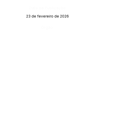
Data da Publicação:
23 de fevereiro de 2026
Órgão:
SERVIÇO DE ATENDIMENTO AO CIDADÃO 