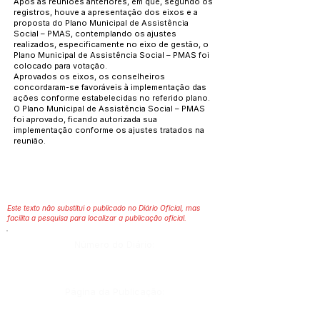
Após as reuniões anteriores, em que, segundo os
registros, houve a apresentação dos eixos e a
proposta do Plano Municipal de Assistência
Social – PMAS, contemplando os ajustes
realizados, especificamente no eixo de gestão, o
Plano Municipal de Assistência Social – PMAS foi
colocado para votação.
Aprovados os eixos, os conselheiros
concordaram-se favoráveis à implementação das
ações conforme estabelecidas no referido plano.
O Plano Municipal de Assistência Social – PMAS
foi aprovado, ficando autorizada sua
implementação conforme os ajustes tratados na
reunião.
Este texto não substitui o publicado no Diário Oficial, mas
facilita a pesquisa para localizar a publicação oficial.
Número do Diário:
Página da Publicação: