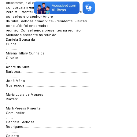
empataram, e aí coube aos dois opinarem,
concordaram em ficar a senhora Marli
Pereira Pimentel Comunello como Presidente do
conselho e o senhor André
da Silva Barbosa como Vice-Presidente. Eleição
concluída foi encerrada a
reunião. Conselheiros presentes na reunião.
Membros presente na reunião:
Daniela Sousa da
Cunha:.................................................................................
............
Milena Hillary Cunha de
Oliveira:...............................................................................
...
André da Silva
Barbosa:.............................................................................
..................
José Mário
Guaresque:........................................................................
.........................
Maria Lucia de Moraes
Biazão:................................................................................
.....
Marli Pereira Pimentel
Comunello:........................................................................
........
Gabriela Barbosa
Rodrigues:.........................................................................
...............
Celeste