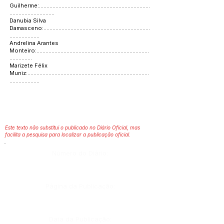
Guilherme:..........................................................................
..............................
Danubia Silva
Damasceno:.......................................................................
....................
Andrelina Arantes
Monteiro:...........................................................................
...............
Marizete Félix
Muniz:.................................................................................
....................
Este texto não substitui o publicado no Diário Oficial, mas
facilita a pesquisa para localizar a publicação oficial.
Número do Diário:
Página da Publicação:
Data da Publicação: