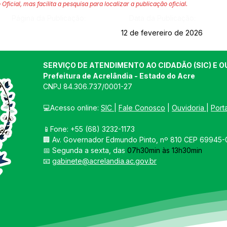
 Oficial, mas facilita a pesquisa para localizar a publicação oficial.
Página da Publicação:
Data da Publicação:
12 de fevereiro de 2026
SERVIÇO DE ATENDIMENTO AO CIDADÃO (SIC) E O
Prefeitura de Acrelândia - Estado do Acre
CNPJ 
84.306.737/0001-27
💻Acesso online: 
SIC 
| 
Fale Conosco
 | 
Ouvidoria
| 
Port
📱Fone: +55 
(68) 3232-1173
🏢 
Av. Governador Edmundo Pinto, nº 810 CEP 69945-0
📅 Segunda a sexta, das 
07h30min às 13h30min
📧 
gabinete@acrelandia.ac.gov.br