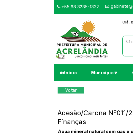
📧
gabinete@a
📞+55 68 3235-1332
Olá, 
🏡Início
Município🔽
Voltar
Adesão/Carona Nº011/20
Finanças
Água mineral natural sem gás e 