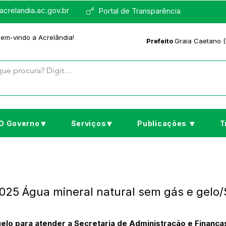
crelandia.ac.gov.br
Portal de Transparência
bem-vindo a Acrelândia!
Prefeito
Graia Caetano (
O Governo🔽
Serviços🔽
Publicações 🔽
T
25 Água mineral natural sem gás e gelo/
gelo para atender a Secretaria de Administração e Finança