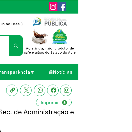
União Brasil)
Acrelândia, maior produtor de
café
e grãos do Estado do Acre
ransparência🔽
📰Notícias
Imprimir
Sec. de Administração e
s