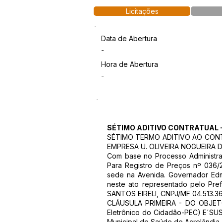
Licitações
Data de Abertura
-
Hora de Abertura
-
SÉTIMO ADITIVO CONTRATUAL 
SÉTIMO TERMO ADITIVO AO CONTR
EMPRESA U. OLIVEIRA NOGUEIRA D
Com base no Processo Administra
Para Registro de Preços nº 036/
sede na Avenida. Governador Edm
neste ato representado pelo Pre
SANTOS EIRELI, CNPJ/MF 04.513.362/0
CLÁUSULA PRIMEIRA - DO OBJETO:
Eletrônico do Cidadão-PEC) E´SUS 
Municipal de Saúde de Acrelândia.