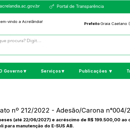
crelandia.ac.gov.br
Portal de Transparência
bem-vindo a Acrelândia!
Prefeito
Graia Caetano (
O Governo🔽
Serviços🔽
Publicações 🔽
T
trato nº 212/2022 - Adesão/Carona n°004/
meses (até 22/06/2027) e acréscimo de R$ 199.500,00 ao 
reli para manutenção do E-SUS AB.