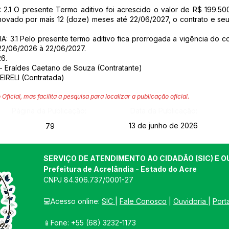
1 O presente Termo aditivo foi acrescido o valor de R$ 199.500
enovado por mais 12 (doze) meses até 22/06/2027, o contrato e seu
3.1 Pelo presente termo aditivo fica prorrogada a vigência do c
22/06/2026 à 22/06/2027.
6.
 - Eraídes Caetano de Souza (Contratante)
IRELI (Contratada)
 Oficial, mas facilita a pesquisa para localizar a publicação oficial.
Página da Publicação:
Data da Publicação:
13 de junho de 2026
79
SERVIÇO DE ATENDIMENTO AO CIDADÃO (SIC) E O
Prefeitura de Acrelândia - Estado do Acre
CNPJ 
84.306.737/0001-27
💻Acesso online: 
SIC 
| 
Fale Conosco
 | 
Ouvidoria
| 
Port
📱Fone: +55 
(68) 3232-1173