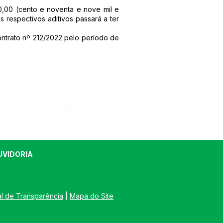
,00 (cento e noventa e nove mil e
s respectivos aditivos passará a ter
ontrato nº 212/2022 pelo período de
Órgão:
UVIDORIA
al de Transparência
 | 
Mapa do Site