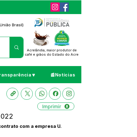
União Brasil)
Acrelândia, maior produtor de
café
e grãos do Estado do Acre
ransparência🔽
📰Notícias
Imprimir
2022
contrato com a empresa U.