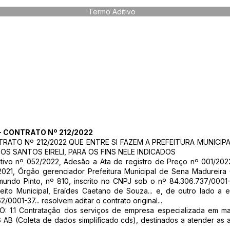
Termo Aditivo
- CONTRATO Nº 212/2022
ATO Nº 212/2022 QUE ENTRE SI FAZEM A PREFEITURA MUNICIPA
OS SANTOS EIRELI, PARA OS FINS NELE INDICADOS
tivo nº 052/2022, Adesão a Ata de registro de Preço nº 001/202
2021, Órgão gerenciador Prefeitura Municipal de Sena Madurei
undo Pinto, nº 810, inscrito no CNPJ sob o nº 84.306.737/0001
feito Municipal, Eraídes Caetano de Souza... e, de outro lado 
001-37... resolvem aditar o contrato original...
 1.1 Contratação dos serviços de empresa especializada em ma
AB (Coleta de dados simplificado cds), destinados a atender as at