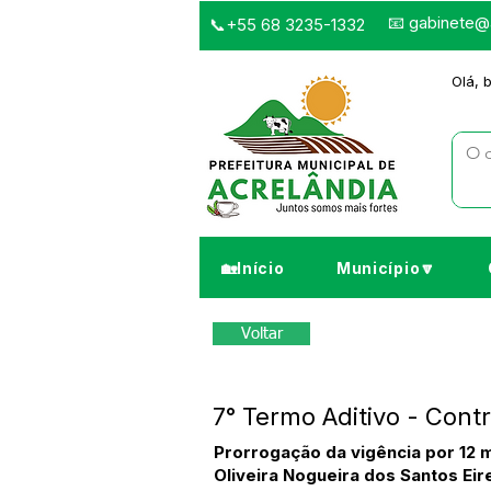
📧
gabinete@a
📞+55 68 3235-1332
Olá, 
🏡Início
Município🔽
Voltar
7° Termo Aditivo - Con
Prorrogação da vigência por 12 
Oliveira Nogueira dos Santos Ei