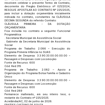
resolvem celebrar o presente Termo de Contrato,
decorrente do Pregão Eletrônico nº 021/2024,
RESOLVE APOSTILAR AO CONTRATO Nº 225/2025,
para incluir a dotação orçamentária inicialmente
indicada no contrato, constantes na CLÁUSULA
DÉCIMA SEGUNDA do referido Contrato:
CLÁUSULA PRIMEIRA - DA DOTAÇÃO
ORÇAMENTARIA
Fica incluída no contrato a seguinte Funcional
Programática:
. Secretaria Municipal de Assistência Social
. Gabinete da Secretaria Municipal de Assistência
Social
Programa de Trabalho: 2.086 – Execução do
Programa Primeira Infância no SUAS
Elemento de Despesa:
3.3.90.33.00.00.00.00
–
Passagem e Despesas com Locomoção
Fonte de Recurso: 600
Cód. Red:315
Programa de Trabalho: 2.082 – Apoio a
Organização do Programa Bolsa Família e Cadastro
Único
Elemento de Despesa:
3.3.90.33.00.00.00.00
–
Passagem e Despesas com Locomoção
Fonte de Recurso: 600
Cód. Red:289
Permanece inalterado, em seu inteiro teor, o
restante do Contrato nº 225/2025.
Acrelândia/AC, 02 de junho de 2026.
ERAÍDES CAETANO DE SOUZA