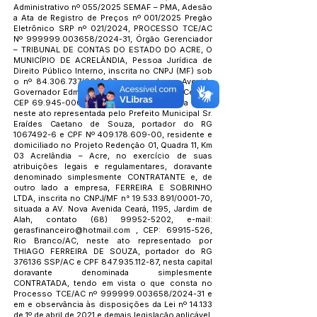
Administrativo nº 055/2025 SEMAF – PMA, Adesão
a Ata de Registro de Preços nº 001/2025 Pregão
Eletrônico SRP nº 021/2024, PROCESSO TCE/AC
Nº
999999.003658
/2024-31, Órgão Gerenciador
– TRIBUNAL DE CONTAS DO ESTADO DO ACRE, O
MUNICÍPIO DE ACRELÂNDIA, Pessoa Jurídica de
Direito Público Interno, inscrita no CNPJ (MF) sob
o nº
84.306.737
/0001-27, com sede na Avenida
Governador Edmundo Pinto, nº 810, Bairro Centro,
CEP
69.945-000
- Município de Acrelândia – AC,
neste ato representada pelo Prefeito Municipal Sr.
Eraídes Caetano de Souza, portador do RG
1067492-6
e CPF Nº
409.178.609-00
, residente e
domiciliado no Projeto Redenção 01, Quadra 11, Km
03 Acrelândia – Acre, no exercício de suas
atribuições legais e regulamentares, doravante
denominado simplesmente CONTRATANTE e, de
outro lado a empresa, FERREIRA E SOBRINHO
LTDA, inscrita no CNPJ/MF n°
19.533.891
/0001-70,
situada a AV. Nova Avenida Ceará, 1195, Jardim de
Alah, contato
(68) 99952-5202
, e-mail:
gerasfinanceiro@hotmail.com
, CEP:
69915-526
,
Rio Branco/AC, neste ato representado por
THIAGO FERREIRA DE SOUZA, portador do RG
376136 SSP/AC e CPF
847.935.112-87
, nesta capital
doravante denominada simplesmente
CONTRATADA, tendo em vista o que consta no
Processo TCE/AC nº
999999.003658
/2024-31 e
em e observância às disposições da Lei nº 14.133
de 1º de abril de 2021 e demais legislação aplicável,