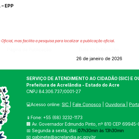
– EPP
 Oficial, mas facilita a pesquisa para localizar a publicação oficial.
Página da Publicação:
Data da Publicação:
26 de janeiro de 2026
SERVIÇO DE ATENDIMENTO AO CIDADÃO (SIC) E O
Prefeitura de Acrelândia - Estado do Acre
CNPJ 
84.306.737/0001-27
💻Acesso online: 
SIC 
| 
Fale Conosco
 | 
Ouvidoria
| 
Port
📱Fone: +55 
(68) 3232-1173
🏢 
Av. Governador Edmundo Pinto, nº 810 CEP 69945-0
📅 Segunda a sexta, das 
07h30min às 13h30min
📧 
gabinete@acrelandia.ac.gov.br