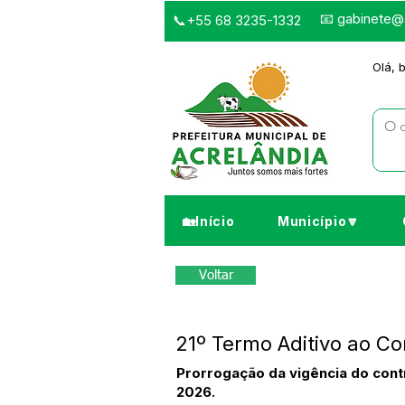
📧
gabinete@a
📞+55 68 3235-1332
Olá, 
🏡Início
Município🔽
Voltar
21º Termo Aditivo ao C
Prorrogação da vigência do co
2026.