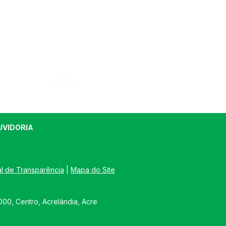
Órgão:
UVIDORIA
al de Transparência
 | 
Mapa do Site
00, Centro, Acrelândia, Acre