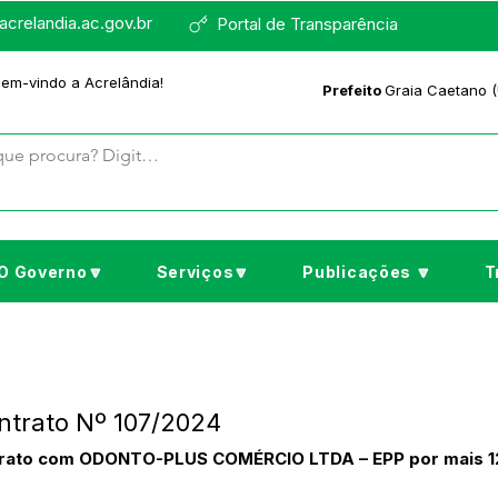
crelandia.ac.gov.br
Portal de Transparência
bem-vindo a Acrelândia!
Prefeito
Graia Caetano (
O Governo🔽
Serviços🔽
Publicações 🔽
T
ontrato Nº 107/2024
ntrato com ODONTO-PLUS COMÉRCIO LTDA – EPP por mais 1